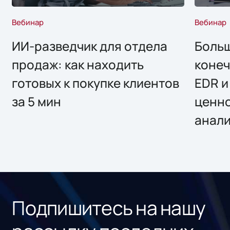
Вебинар
Вебинар
ИИ-разведчик для отдела
Больш
продаж: как находить
конеч
готовых к покупке клиентов
EDR и
за 5 мин
ценно
анал
Подпишитесь на нашу