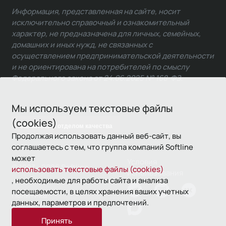
Информация, представленная на сайте, носит
исключительно справочный и ознакомительный
характер, не предназначена для личных, семейных,
домашних и иных нужд, не связанных с
осуществлением предпринимательской деятельности
и не ориентирована на потребителей по смыслу
Федерального закона от 24.06.2025 № 168-ФЗ.
Мы используем текстовые файлы
(cookies)
Связаться с отделом качества
Продолжая использовать данный веб-сайт, вы
соглашаетесь с тем, что группа компаний Softline
может
Условия
© 1993—2026 Softline
использовать текстовые файлы (cookies)
использования
, необходимые для работы сайта и анализа
посещаемости, в целях хранения ваших учетных
Политика
данных, параметров и предпочтений.
конфиденциальности
Принять