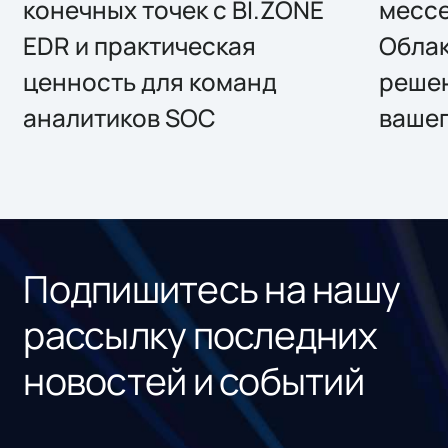
конечных точек с BI.ZONE
месс
EDR и практическая
Облак
ценность для команд
решен
аналитиков SOC
вашег
Подпишитесь на нашу
рассылку последних
новостей и событий