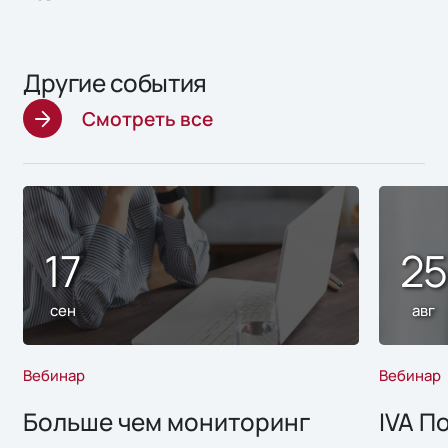
Другие события
Смотреть все
17
2
сен
авг
Вебинар
Вебинар
Больше чем мониторинг
IVA П