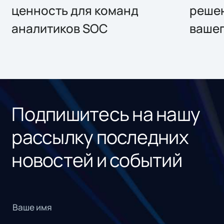
ценность для команд
решен
аналитиков SOC
вашег
Подпишитесь на нашу
рассылку последних
новостей и событий