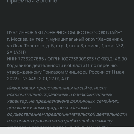
Приемная Softline
ПУБЛИЧНОЕ АКЦИОНЕРНОЕ ОБЩЕСТВО "СОФТЛАЙН"
г. Москва, вн.тер. г. муниципальный округ Хамовники,
ул Льва Толстого, д. 5, стр. 1, этаж 3, помещ. 1, ком. №2,
2А (А311)
ИНН: 7736227885 / ОГРН: 1027736009333 / ОКВЭД: 46.90
Коды видов деятельности в области IT по перечню,
утвержденному Приказом Минцифры России от 11 мая
2023 г. № 449: 2.01, 27.01, 4.01
Информация, представленная на сайте, носит
исключительно справочный и ознакомительный
характер, не предназначена для личных, семейных,
домашних и иных нужд, не связанных с
осуществлением предпринимательской деятельности
и не ориентирована на потребителей по смыслу
Федерального закона от 24.06.2025 № 168-ФЗ.