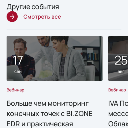
Другие события
Смотреть все
17
2
сен
авг
Вебинар
Вебинар
Больше чем мониторинг
IVA П
конечных точек с BI.ZONE
месс
EDR и практическая
Облак