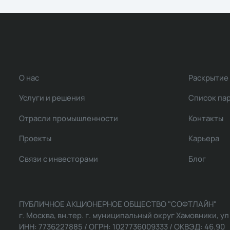
О нас
Раскрытие
Услуги и решения
Список па
Отрасли промышленности
Контакты
Проекты
Карьера
Связи с инвесторами
Блог
ПУБЛИЧНОЕ АКЦИОНЕРНОЕ ОБЩЕСТВО "СОФТЛАЙН"
г. Москва, вн.тер. г. муниципальный округ Хамовники, ул Ль
ИНН: 7736227885 / ОГРН: 1027736009333 / ОКВЭД: 46.90