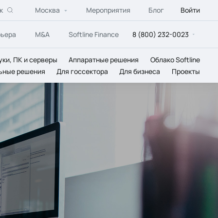
к
Москва
Мероприятия
Блог
Войти
рьера
M&A
Softline Finance
8 (800) 232-0023
уки, ПК и серверы
Аппаратные решения
Облако Softline
ьные решения
Для госсектора
Для бизнеса
Проекты