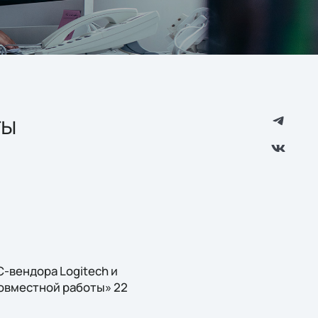
ты
-вендора Logitech и
совместной работы» 22