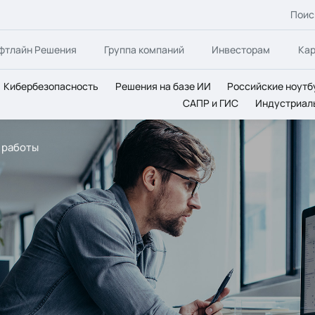
Поис
фтлайн Решения
Группа компаний
Инвесторам
Ка
Кибербезопасность
Решения на базе ИИ
Российские ноутб
САПР и ГИС
Индустриал
 работы