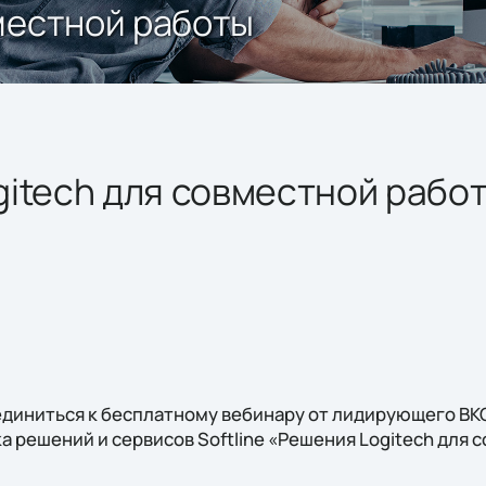
местной работы
itech для совместной рабо
диниться к бесплатному вебинару от лидирующего ВКС
 решений и сервисов Softline «Решения Logitech для 