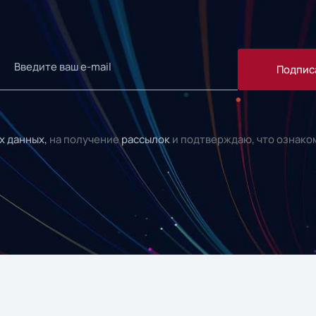
Подпис
х данных,
на получение
рассылок
и подтверждаю, что ознако