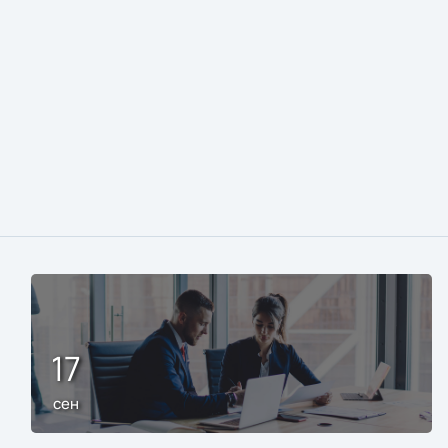
17
сен