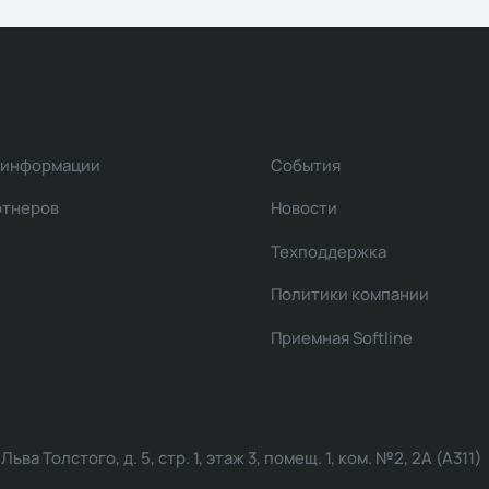
 информации
События
ртнеров
Новости
Техподдержка
Политики компании
Приемная Softline
ва Толстого, д. 5, стр. 1, этаж 3, помещ. 1, ком. №2, 2А (А311)