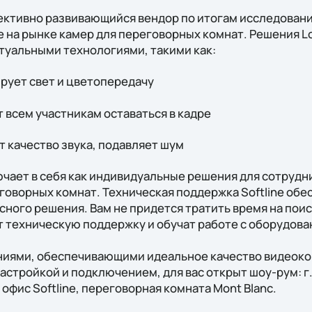
пективно развивающийся вендор по итогам исследовани
е на рынке камер для переговорных комнат. Решения L
уальными технологиями, такими как:
зирует свет и цветопередачу
ет всем участникам оставаться в кадре
ет качество звука, подавляет шум
чает в себя как индивидуальные решения для сотрудни
говорных комнат. Техническая поддержка Softline обе
ного решения. Вам не придется тратить время на поис
 техническую поддержку и обучат работе с оборудова
ениями, обеспечивающими идеальное качество видеок
астройкой и подключением, для вас открыт шоу-рум: г
 офис Softline, переговорная комната Mont Blanc.