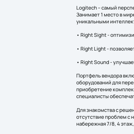
Logitech – самый перс
Занимает 1 место в мир
уникальными интеллект
• Right Sight - оптими
• Right Light - позволя
• Right Sound - улучша
Портфель вендора вклю
оборудований для пере
приобретение комплекс
специалисты обеспечат
Для знакомства с реш
отсутствие проблем с н
набережная 7/8, 4 этаж,