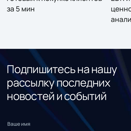
за 5 мин
ценно
анал
Подпишитесь на нашу
рассылку последних
новостей и событий