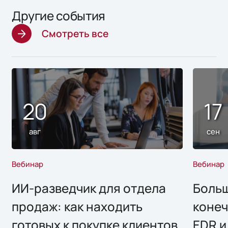
Другие события
Смотреть все
20
17
авг
сен
Вебинар
Вебинар
ИИ-разведчик для отдела
Больш
продаж: как находить
конеч
готовых к покупке клиентов
EDR и