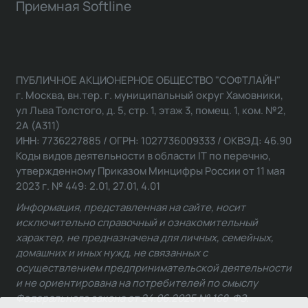
Приемная Softline
ПУБЛИЧНОЕ АКЦИОНЕРНОЕ ОБЩЕСТВО "СОФТЛАЙН"
г. Москва, вн.тер. г. муниципальный округ Хамовники,
ул Льва Толстого, д. 5, стр. 1, этаж 3, помещ. 1, ком. №2,
2А (А311)
ИНН: 7736227885 / ОГРН: 1027736009333 / ОКВЭД: 46.90
Коды видов деятельности в области IT по перечню,
утвержденному Приказом Минцифры России от 11 мая
2023 г. № 449: 2.01, 27.01, 4.01
Информация, представленная на сайте, носит
исключительно справочный и ознакомительный
характер, не предназначена для личных, семейных,
домашних и иных нужд, не связанных с
осуществлением предпринимательской деятельности
и не ориентирована на потребителей по смыслу
Федерального закона от 24.06.2025 № 168-ФЗ.