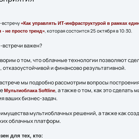
н-встречу
«Как управлять ИТ-инфраструктурой в рамках еди
, которая состоится 25 октября в 10:30.
- не просто тренд»
-встречи важен?
оворим о том, что облачные технологии позволяют сде
, отказоустойчивой и финансово результативной.
й встрече мы подробно рассмотрим вопросы построени
ре
, а также о том, как это сделать
Мультиоблака Softline
я ваших бизнес-задач.
еимущества мультиоблачных решений, а также как соз
ских облачных платформ.
ен для тех, кто: