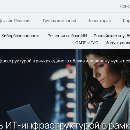
Поис
фтлайн Решения
Группа компаний
Инвесторам
Ка
Кибербезопасность
Решения на базе ИИ
Российские ноутб
САПР и ГИС
Индустриал
фраструктурой в рамках единого облака или почему мультио
ь ИТ-инфраструктурой в рамк