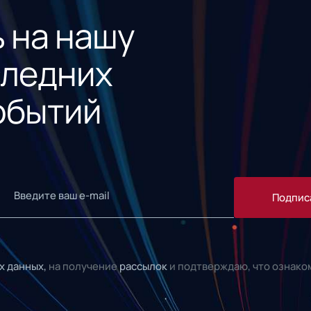
 на нашу
следних
обытий
Подпис
х данных,
на получение
рассылок
и подтверждаю, что ознако