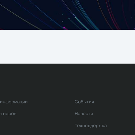
 информации
События
ртнеров
Новости
Техподдержка