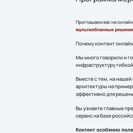
Приглашаем вас на онлай
мультиоблачные решения 
Почему контент онлайн
Мы много говорили и г
инфраструктуру гибкой
Вместе с тем, на наше
архитектуры на приме
эффективно для решени
Вы узнаете главные пр
сервис на базе россий
Контент особенно полез