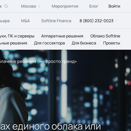
к
Москва
Мероприятия
Блог
Войти
рьера
M&A
Softline Finance
8 (800) 232-0023
уки, ПК и серверы
Аппаратные решения
Облако Softline
ьные решения
Для госсектора
Для бизнеса
Проекты
блачные решения - не просто тренд»
ах единого облака или