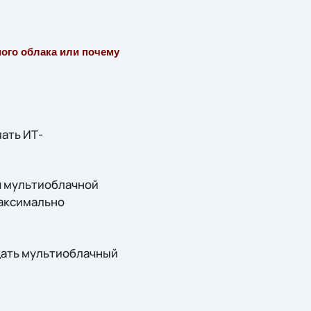
ного облака или почему
лать ИТ-
я мультиоблачной
 максимально
дать мультиоблачный