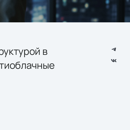
руктурой в
ьтиоблачные