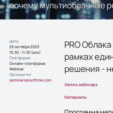
почему мультиоблачные ре
Дата
PRO Облака 
25 октября 2023
10:30 - 11:30 (мск)
рамках еди
Платформа
Онлайн-платформа
решения - н
Webinar
Оргкомитет
seminars@softline.com
Запись вебинара
Материалы
Программа мер