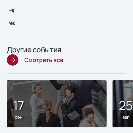
Другие события
Смотреть все
17
2
сен
авг