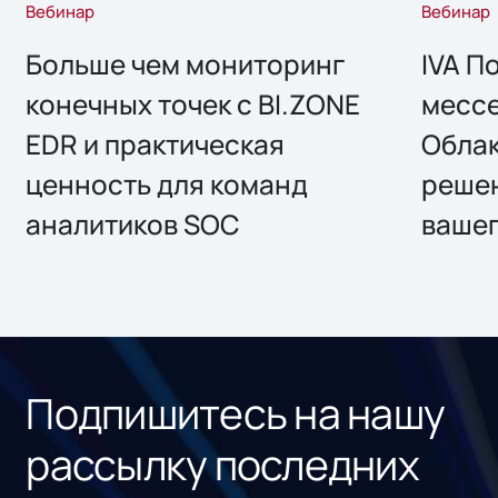
Вебинар
Вебинар
Больше чем мониторинг
IVA П
конечных точек с BI.ZONE
месс
EDR и практическая
Облак
ценность для команд
решен
аналитиков SOC
вашег
Подпишитесь на нашу
рассылку последних