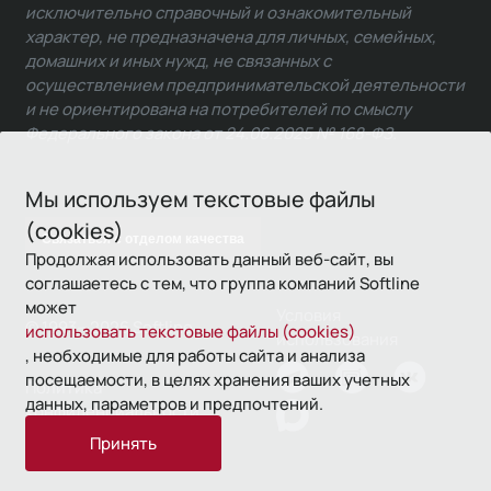
исключительно справочный и ознакомительный
характер, не предназначена для личных, семейных,
домашних и иных нужд, не связанных с
осуществлением предпринимательской деятельности
и не ориентирована на потребителей по смыслу
Федерального закона от 24.06.2025 № 168-ФЗ.
Мы используем текстовые файлы
(cookies)
Связаться с отделом качества
Продолжая использовать данный веб-сайт, вы
соглашаетесь с тем, что группа компаний Softline
может
Условия
© 1993—2026 Softline
использовать текстовые файлы (cookies)
использования
, необходимые для работы сайта и анализа
посещаемости, в целях хранения ваших учетных
Политика
данных, параметров и предпочтений.
конфиденциальности
Принять
16+