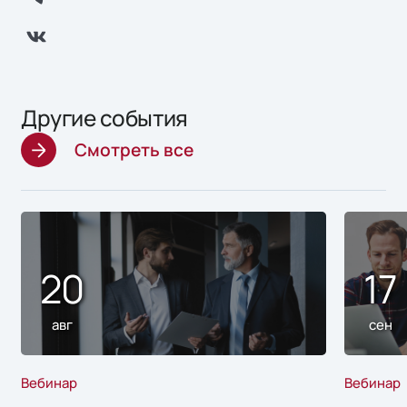
Другие события
Смотреть все
20
17
авг
сен
Вебинар
Вебинар