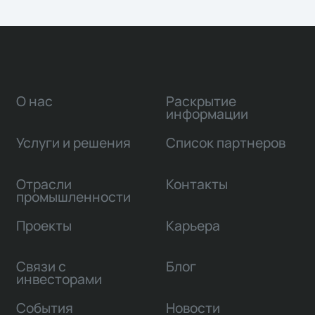
О нас
Раскрытие
информации
Услуги и решения
Список партнеров
Отрасли
Контакты
промышленности
Проекты
Карьера
Связи с
Блог
инвесторами
События
Новости