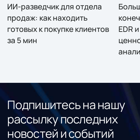
ИИ-разведчик для отдела
Больш
продаж: как находить
конеч
готовых к покупке клиентов
EDR и
за 5 мин
ценно
анал
Подпишитесь на нашу
рассылку последних
новостей и событий