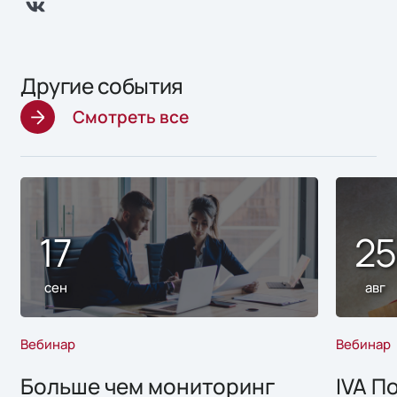
Другие события
Смотреть все
17
2
сен
авг
Вебинар
Вебинар
Больше чем мониторинг
IVA П