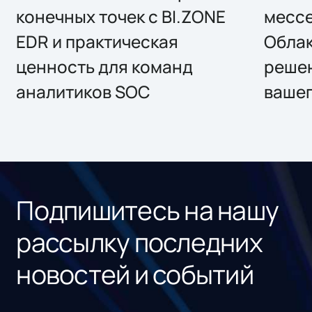
конечных точек с BI.ZONE
месс
EDR и практическая
Облак
ценность для команд
решен
аналитиков SOC
вашег
Подпишитесь на нашу
рассылку последних
новостей и событий