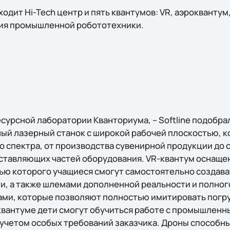
ходит Hi-Tech центр и пять квантумов: VR, аэроквантум
рия промышленной робототехники.
есурсной лаборатории Кванториума, – Softline подобра
й лазерный станок с широкой рабочей плоскостью, к
о спектра, от производства сувенирной продукции до 
ставляющих частей оборудования. VR-квантум оснаще
ью которого учащиеся смогут самостоятельно создава
и, а также шлемами дополненной реальности и полног
ми, которые позволяют полностью имитировать погру
оквантуме дети смогут обучиться работе с промышлен
учетом особых требований заказчика. Дроны способны