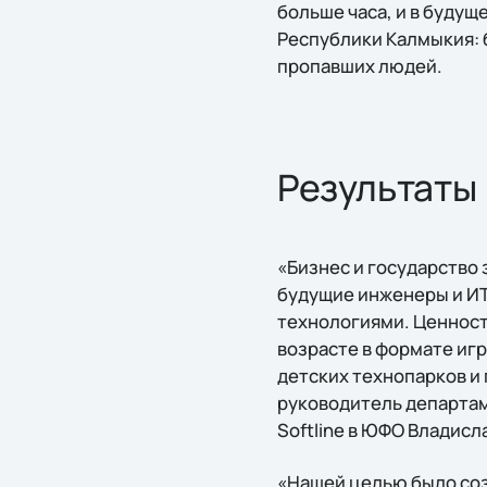
больше часа, и в будущ
Республики Калмыкия: 
пропавших людей.
Результаты
«Бизнес и государство
будущие инженеры и ИТ
технологиями. Ценность
возрасте в формате игр
детских технопарков и 
руководитель департам
Softline в ЮФО Владисл
«Нашей целью было соз