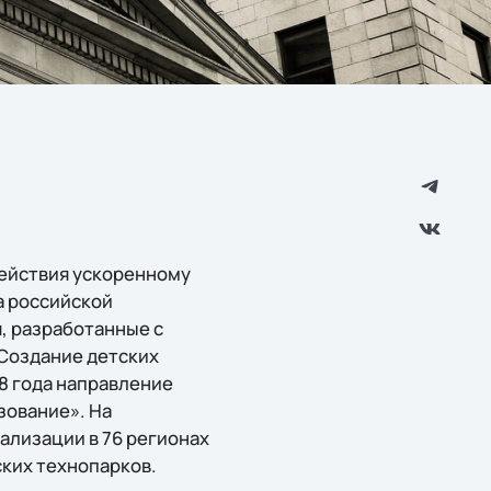
действия ускоренному
а российской
, разработанные с
Создание детских
8 года направление
зование». На
ализации в 76 регионах
ских технопарков.