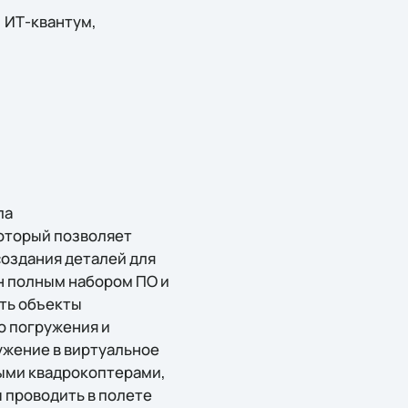
, ИТ-квантум,
ла
оторый позволяет
создания деталей для
н полным набором ПО и
ть объекты
о погружения и
жение в виртуальное
ными квадрокоптерами,
 проводить в полете