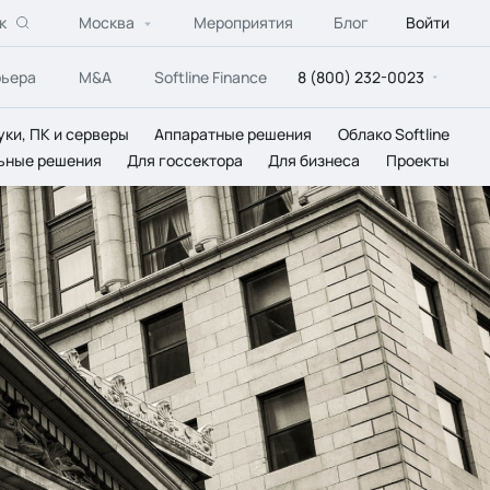
к
Москва
Мероприятия
Блог
Войти
рьера
M&A
Softline Finance
8 (800) 232-0023
уки, ПК и серверы
Аппаратные решения
Облако Softline
ьные решения
Для госсектора
Для бизнеса
Проекты