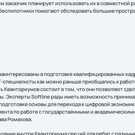
ем заказчик планирует использовать их в совместной 
беспилотники помогают обследовать большие простра
 заинтересованы в подготовке квалифицированных кадр
-специалисты как можно раньше приобщались к работ
 Кванториумов состоит в том, что они позволяют сдел
ы. Эксперты Softline рады иметь возможность принима
подготовке основы для перехода к цифровой экономике
ента по работе с государственными и академическим
ава Ромахова.
дание внутри Кванториума секций для ребят с разным