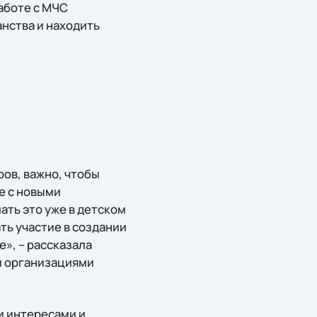
работе с МЧС
нства и находить
ов, важно, чтобы
е с новыми
ать это уже в детском
ть участие в создании
», – рассказала
и организациями
и интересами и