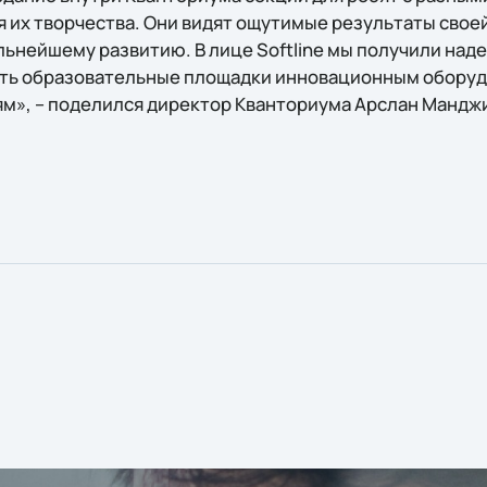
 их творчества. Они видят ощутимые результаты своей
льнейшему развитию. В лице Softline мы получили над
ить образовательные площадки инновационным обору
м», – поделился директор Кванториума Арслан Мандж