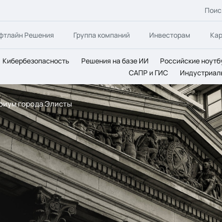
Поис
фтлайн Решения
Группа компаний
Инвесторам
Ка
Кибербезопасность
Решения на базе ИИ
Российские ноутб
САПР и ГИС
Индустриал
ориум города Элисты