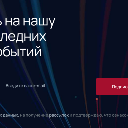
 на нашу
следних
обытий
Подпис
х данных,
на получение
рассылок
и подтверждаю, что ознако