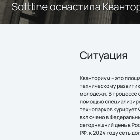
Softline оснастила Квант
Ситуация
Кванториум – это площ
техническому развитию
молодежи. В процессе 
помощью специализиро
технопарков курирует Ф
включено в Федеральны
сегодняшний день в Рос
РФ, к 2024 году сеть д