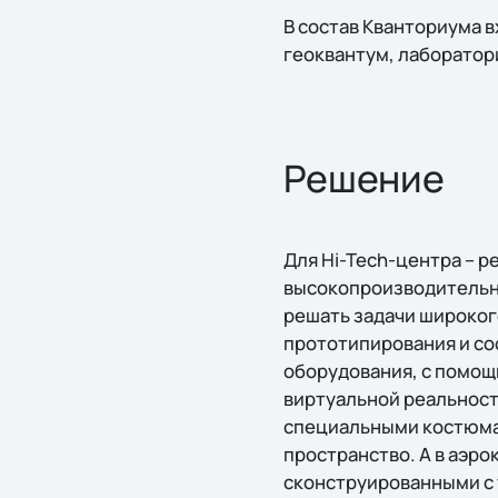
В состав Кванториума в
геоквантум, лаборато
Решение
Для Hi-Tech-центра – р
высокопроизводительны
решать задачи широког
прототипирования и со
оборудования, с помощ
виртуальной реальност
специальными костюма
пространство. А в аэр
сконструированными с 