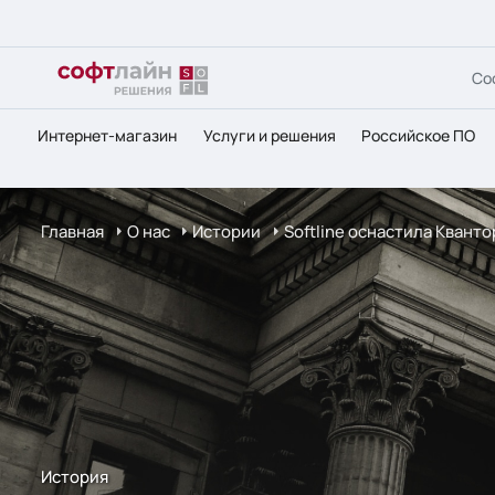
Со
Интернет-магазин
Услуги и решения
Российское ПО
Главная
О нас
Истории
Softline оснастила Квант
История