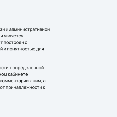
язи и административной
и является
т построен с
й и понятностью для
ости к определенной
ном кабинете
 комментарии к ним, а
 от принадлежности к