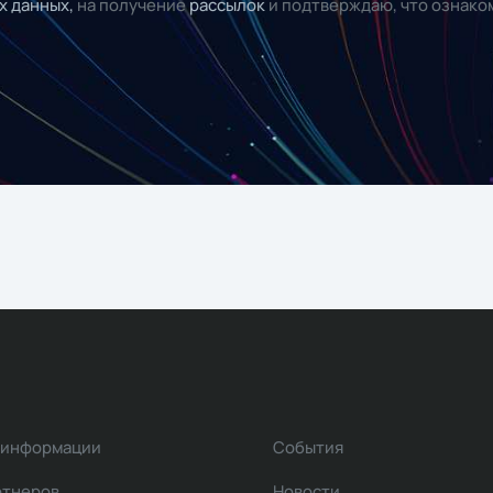
х данных,
на получение
рассылок
и подтверждаю, что ознако
 информации
События
ртнеров
Новости