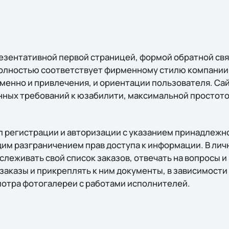
резентативной первой страницей, формой обратной св
полностью соответствует фирменному стилю компании 
енно и привлечения, и ориентации пользователя. Сай
ых требований к юзабилити, максимальной простото
 регистрации и авторизации с указанием принадлежн
им разграничением прав доступа к информации. В лич
леживать свой список заказов, отвечать на вопросы и
заказы и прикреплять к ним документы, в зависимости
мотра фотогалереи с работами исполнителей.