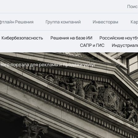
Поис
фтлайн Решения
Группа компаний
Инвесторам
Ка
Кибербезопасность
Решения на базе ИИ
Российские ноутб
САПР и ГИС
Индустриал
ого портала для рекламы и продажи услуг