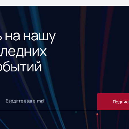
 на нашу
следних
обытий
Подпис