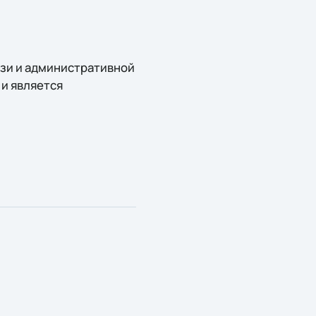
язи и административной
и является