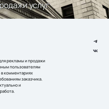
родажи услуг
для рекламы и продажи
анным пользователям
 в комментариях
ебованиям заказчика.
ктуально и
работа.