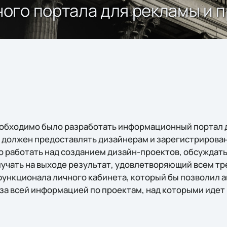
ого портала для рекламы и п
еобходимо было разработать информационный портал 
т должен предоставлять дизайнерам и зарегистриров
 работать над созданием дизайн-проектов, обсуждать
учать на выходе результат, удовлетворяющий всем тр
функционала личного кабинета, который бы позволил а
за всей информацией по проектам, над которыми идет 