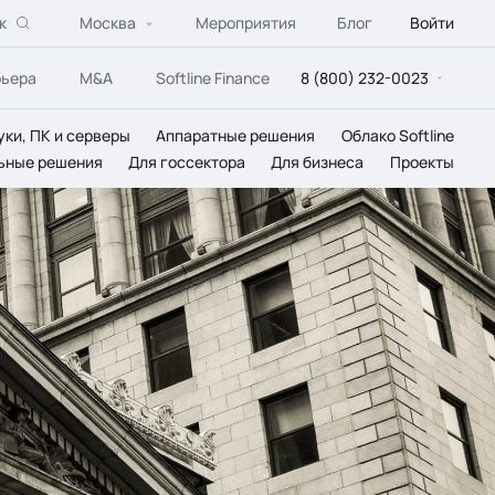
к
Москва
Мероприятия
Блог
Войти
рьера
M&A
Softline Finance
8 (800) 232-0023
уки, ПК и серверы
Аппаратные решения
Облако Softline
ьные решения
Для госсектора
Для бизнеса
Проекты