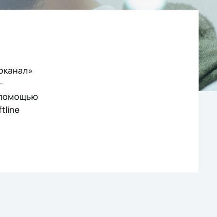
оканал»
-
 помощью
tline