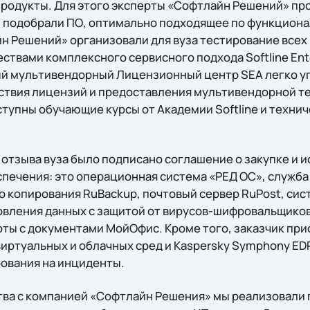
родукты. Для этого эксперты «Софтлайн Решений» пр
и подобрали ПО, оптимально подходящее по функцион
 Решений» организовали для вуза тестирование всех 
твами комплексного сервисного подхода Softline Ente
ый мультивендорный Лицензионный центр SEA легко у
ствия лицензий и предоставления мультивендорной т
ступны обучающие курсы от Академии Softline и техни
отзыва вуза было подписано соглашение о закупке и и
ечения: это операционная система «РЕД ОС», служба к
го копирования RuBackup, почтовый сервер RuPost, си
овления данных с защитой от вирусов-шифровальщиков
оты с документами МойОфис. Кроме того, заказчик пр
 виртуальных и облачных сред и Kaspersky Symphony E
рования на инциденты.
тва с компанией «Софтлайн Решения» мы реализовали п