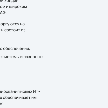
ий холдинг,
том и широким
ОАЭ.
торгуются на
 и состоит из
о обеспечения;
е системы и лазерные
мирования новых ИТ-
ne обеспечивает им
ия.