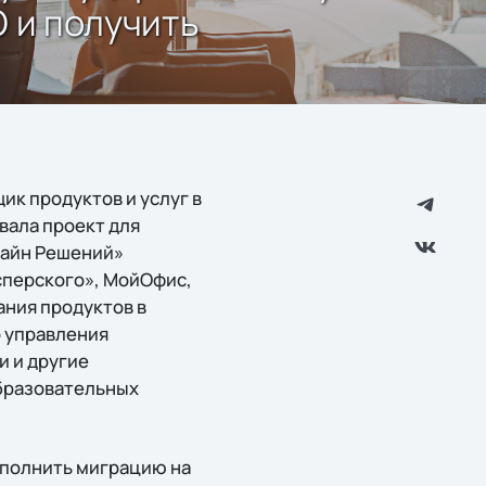
 и получить
ик продуктов и услуг в
вала проект для
лайн Решений»
сперского», МойОфис,
ния продуктов в
о управления
 и другие
бразовательных
полнить миграцию на