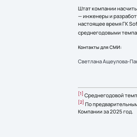
Штат компании насчиты
— инженеры и разработч
настоящее время ГК Sof
среднегодовыми темпа
Контакты для СМИ:
Светлана Ащеулова-Панк
[1]
Среднегодовой темп 
[2]
По предварительным
Компании за 2025 год.