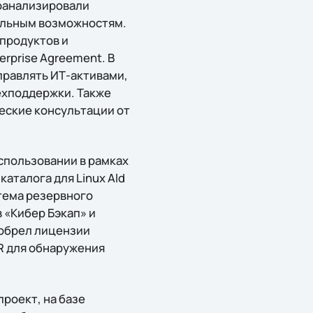
оанализировали
альным возможностям.
продуктов и
rprise Agreement. В
правлять ИТ-активами,
ехподдержки. Также
ческие консультации от
спользовании в рамках
аталога для Linux Ald
стема резервного
 «Кибер Бэкап» и
иобрел лицензии
DR для обнаружения
роект, на базе