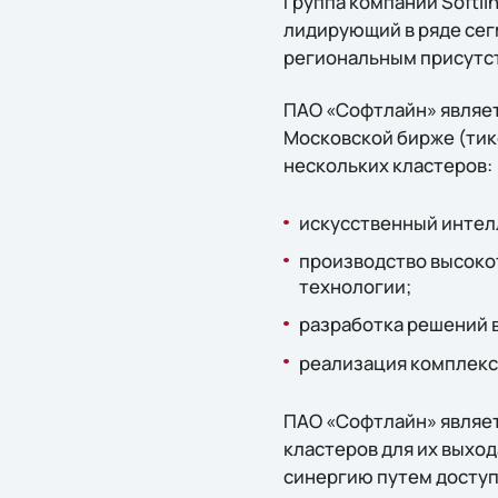
Группа компаний Softl
лидирующий в ряде сег
региональным присутст
ПАО «Софтлайн» являет
Московской бирже (тике
нескольких кластеров:
искусственный интелл
производство высоко
технологии;
разработка решений 
реализация комплекс
ПАО «Софтлайн» являет
кластеров для их выход
синергию путем доступа