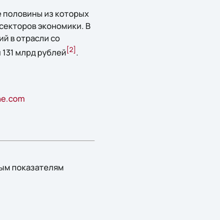
е половины из которых
 секторов экономики. В
ий в отрасли со
[2
]
л 131 млрд рублей
.
ne.com
ым показателям