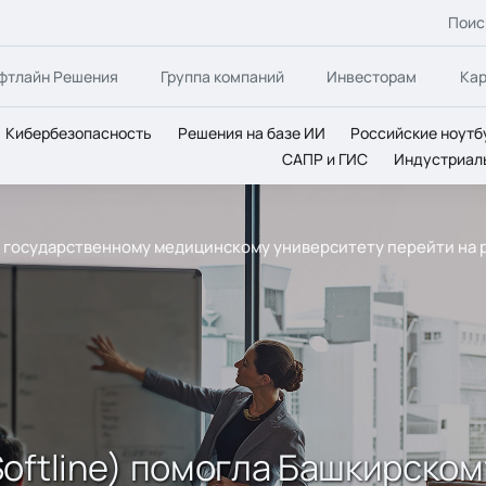
Поис
фтлайн Решения
Группа компаний
Инвесторам
Ка
Кибербезопасность
Решения на базе ИИ
Российские ноутб
САПР и ГИС
Индустриал
у государственному медицинскому университету перейти на 
oftline) помогла Башкирско