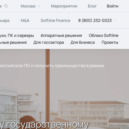
к
Москва
Мероприятия
Блог
Войти
рьера
M&A
Softline Finance
8 (800) 232-0023
уки, ПК и серверы
Аппаратные решения
Облако Softline
ьные решения
Для госсектора
Для бизнеса
Проекты
российское ПО и получить преимущества в рамках
му государственному