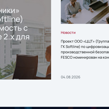
ники»
ftline)
мость с
Новости
 2.x для
Проект ООО «ЦЦТ» (Группа
ГК Softline) по цифровизац
производственной безопа
FESCO номинирован на кон
«1С:Проект года»
04.08.2026