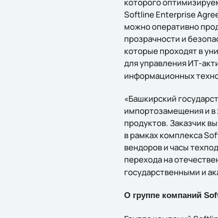
которого оптимизируем
Softline Enterprise A
можно оперативно про
прозрачности и безопа
которые проходят в ун
для управления ИТ-ак
информационных техно
«Башкирский государст
импортозамещения и в 
продуктов. Заказчик в
в рамках комплекса Sof
вендоров и часы техпо
перехода на отечестве
государственными и ак
О группе компаний Soft