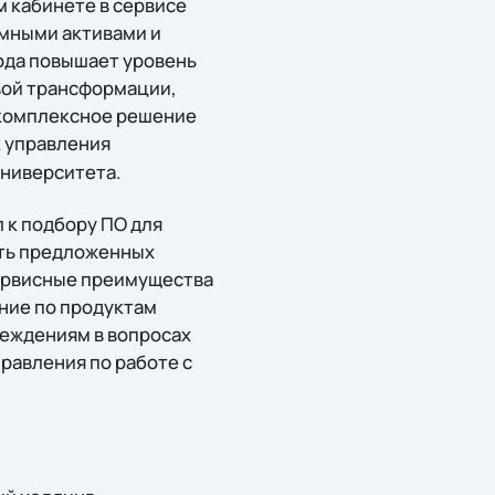
м кабинете в сервисе
ммными активами и
ода повышает уровень
вой трансформации,
 комплексное решение
к управления
ниверситета.
 к подбору ПО для
сть предложенных
сервисные преимущества
ение по продуктам
реждениям в вопросах
правления по работе с