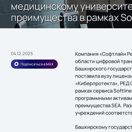
медицинскому университет
преимущества в рамках Sof
04.12.2025
Компания «Софтлайн Реш
области цифровой тран
Подписаться в MAX
Башкирского государс
поставила вузу лиценз
«Киберпротекта», РЕД 
рамках сервиса Softlin
программными активами
преимущества SEA. Раз
учреждений соответству
Башкирскому государс