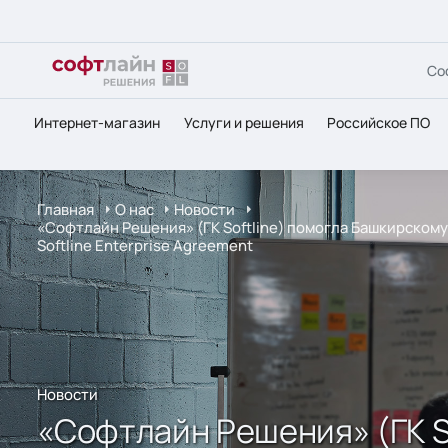
Со
Интернет-магазин
Услуги и решения
Российское ПО
Главная
О нас
Новости
«Софтлайн Решения» (ГК Softline) помогла Башкирском
Softline Enterprise Agreement
Новости
«Софтлайн Решения» (ГК S