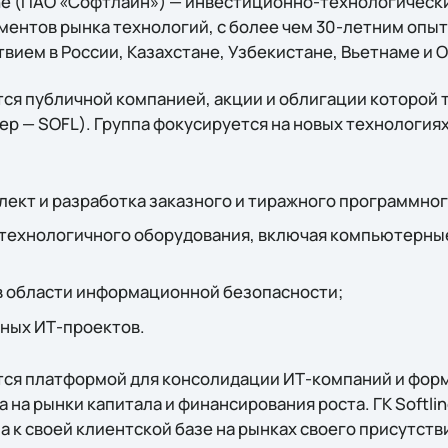
ine (ПАО «Софтлайн») — инвестиционно-технологическ
ментов рынка технологий, c более чем 30-летним опы
вием в России, Казахстане, Узбекистане, Вьетнаме и 
ся публичной компанией, акции и облигации которой 
р — SOFL). Группа фокусируется на новых технологиях
ект и разработка заказного и тиражного программног
технологичного оборудования, включая компьютерны
в области информационной безопасности;
ных ИТ-проектов.
ся платформой для консолидации ИТ-компаний и фор
а на рынки капитала и финансирования роста. ГК Softli
 к своей клиентской базе на рынках своего присутств