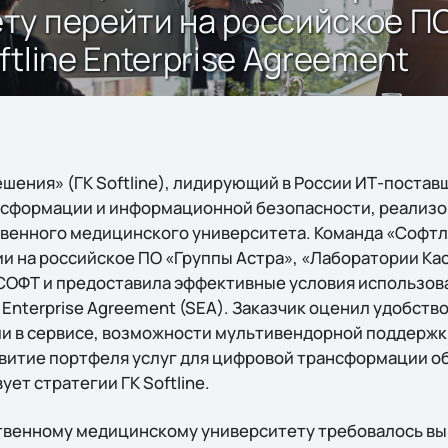
у перейти на российское ПО
tline Enterprise Agreement
ения» (ГК Softline), лидирующий в России ИТ-поставщ
сформации и информационной безопасности, реализо
твенного медицинского университета. Команда «Софт
ии на российское ПО «Группы Астра», «Лаборатории Ка
СОФТ и предоставила эффективные условия использова
e Enterprise Agreement (SEA). Заказчик оценил удобств
 в сервисе, возможности мультивендорной поддержки
витие портфеля услуг для цифровой трансформации о
ет стратегии ГК Softline.
твенному медицинскому университету требовалось вы