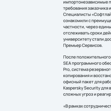
импортонезависимые п
требования заказчика 
Специалисты «Софтлайн
ознакомили с преимущес
частности, через един
отслеживать сроки дей
университету стали до
Премьер Сервисов.
После положительного 
SEA программного обесп
Pro, система резервно
копирования и восстан
офисный пакет для раб
Kaspersky Security для
сложных угроз и реаги
«В рамках сотрудничес