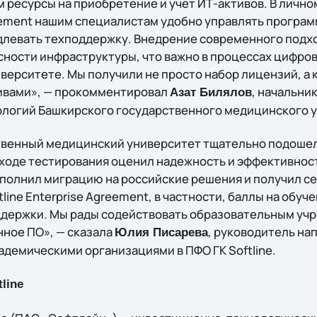
 ресурсы на приобретение и учет ИТ-активов. В лично
greement нашим специалистам удобно управлять програ
длевать техподдержку. Внедрение современного подх
сности инфраструктуры, что важно в процессах цифро
иверситете. Мы получили не просто набор лицензий, а
тивами», — прокомментировал
, начальни
Азат Билялов
логий Башкирского государственного медицинского у
венный медицинский университет тщательно подошел
ходе тестирования оценил надежность и эффективно
ыполнил миграцию на российские решения и получил 
tline Enterprise Agreement, в частности, баллы на обуч
ддержки. Мы рады содействовать образовательным уч
нное ПО», — сказала
, руководитель на
Юлия Писарева
адемическими организациями в ПФО ГК Softline.
line