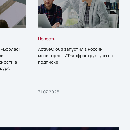
Новости
 «Борлас»,
ActiveCloud запустил в России
ии
мониторинг ИТ-инфраструктуры по
сности в
подписке
курс
31.07.2026