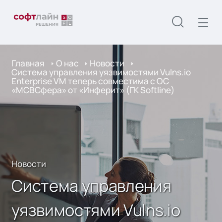
Главная
О нас
Новости
Система управления уязвимостями Vulns.io
Enterprise VM теперь совместима с ОС
«МСВСфера» от «Инферит» (ГК Softline)
Новости
Система управления
уязвимостями Vulns.io