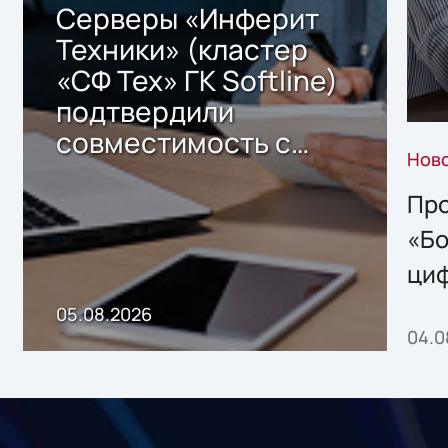
Серверы «Инферит
Техники» (кластер
«СФ Тех» ГК Softline)
подтвердили
совместимость с
Нов
решением Sharx
Storage 2.x для
Про
хранения данных
«Бо
ци
пр
05.08.2026
04.0
без
ном
«1С