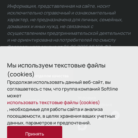
Информация, представленная на сайте, носит
исключительно справочный и ознакомительный
характер, не предназначена для личных, семейных,
домашних и иных нужд, не связанных с
осуществлением предпринимательской деятельности
и не ориентирована на потребителей по смыслу
Федерального закона от 24.06.2025 № 168-ФЗ.
Мы используем текстовые файлы
(cookies)
Связаться с отделом качества
Продолжая использовать данный веб-сайт, вы
соглашаетесь с тем, что группа компаний Softline
может
Условия
© 1993—2026 Softline
использовать текстовые файлы (cookies)
использования
, необходимые для работы сайта и анализа
посещаемости, в целях хранения ваших учетных
Политика
данных, параметров и предпочтений.
конфиденциальности
Принять