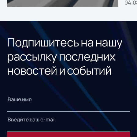
04.0
без
ном
«1С
Подпишитесь на нашу
рассылку последних
новостей и событий