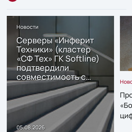
Новости
Серверы «Инферит
Техники» (кластер
«СФ Тех» ГК Softline)
подтвердили
совместимость с
Нов
решением Sharx
Storage 2.x для
Про
хранения данных
«Бо
ци
пр
05.08.2026