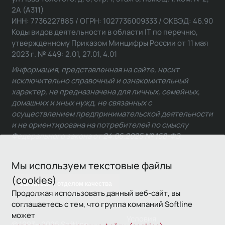
2А (А311)
ИНН: 7736227885 / ОГРН: 1027736009333 / ОКВЭД: 46.90
Коды видов деятельности в области IT по перечню,
утвержденному Приказом Минцифры России от 11 мая
2023 г. № 449: 2.01, 27.01, 4.01
Информация, представленная на сайте, носит
исключительно справочный и ознакомительный
характер, не предназначена для личных, семейных,
домашних и иных нужд, не связанных с
осуществлением предпринимательской деятельности
и не ориентирована на потребителей по смыслу
Федерального закона от 24.06.2025 № 168-ФЗ.
Мы используем текстовые файлы
(cookies)
Связаться с отделом качества
Продолжая использовать данный веб-сайт, вы
соглашаетесь с тем, что группа компаний Softline
может
Условия
© 1993—2026 Softline