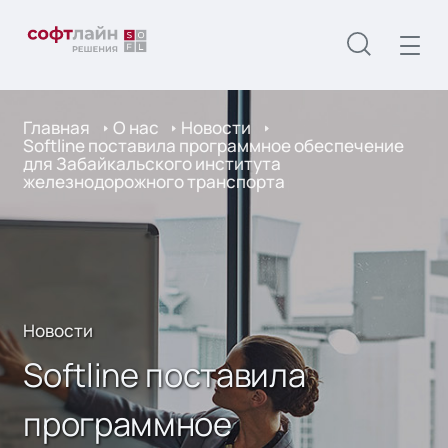
Главная
О нас
Новости
Softline поставила программное обеспечение
для Забайкальского института
железнодорожного транспорта
Новости
Softline поставила
программное