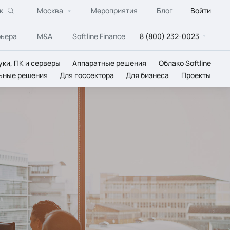
к
Москва
Мероприятия
Блог
Войти
рьера
M&A
Softline Finance
8 (800) 232-0023
уки, ПК и серверы
Аппаратные решения
Облако Softline
ьные решения
Для госсектора
Для бизнеса
Проекты