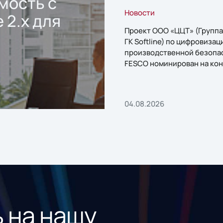
мость с
Новости
 2.x для
Проект ООО «ЦЦТ» (Группа
ГК Softline) по цифровизац
производственной безопа
FESCO номинирован на кон
«1С:Проект года»
04.08.2026
 на нашу