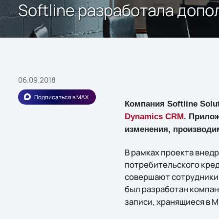
Softline разработала доп
06.09.2018
Подписаться в MAX
Компания Softline So
Dynamics CRM
. Прило
изменения, производи
В рамках проекта внед
потребительского кред
совершают сотрудники
был разработан компа
записи, хранящиеся в M