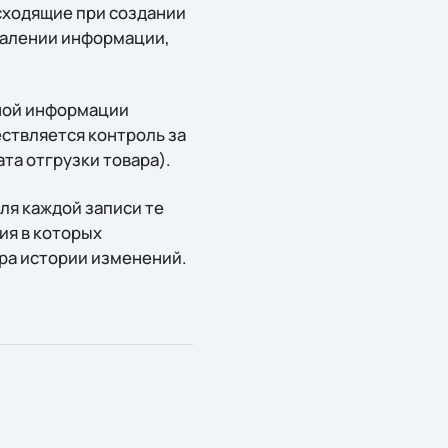
сходящие при создании
удалении информации,
ной информации
ствляется контроль за
та отгрузки товара).
ля каждой записи те
ия в которых
ра истории изменений.