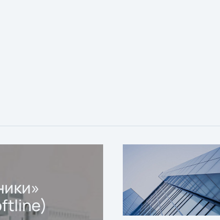
ники»
ftline)