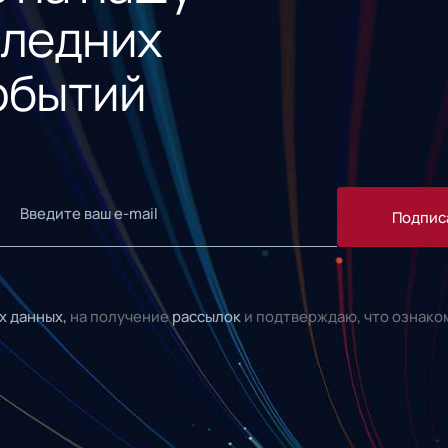
следних
обытий
Подпис
х данных,
на получение
рассылок
и подтверждаю, что ознако