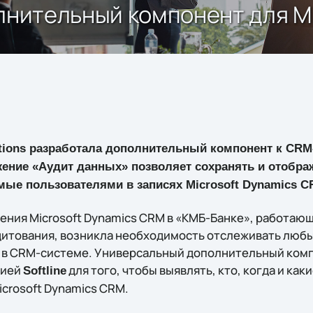
олнительный компонент для M
lutions разработала дополнительный компонент к CR
жение «Аудит данных» позволяет сохранять и отобр
мые пользователями в записях Microsoft Dynamics C
рения Microsoft Dynamics CRM в «КМБ-Банке», работаю
итования, возникла необходимость отслеживать люб
 в CRM-системе. Универсальный дополнительный комп
нией
для того, чтобы выявлять, кто, когда и как
Softline
icrosoft Dynamics CRM.