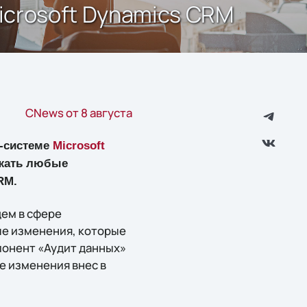
icrosoft Dynamics CRM
CNews от 8 августа
M-системе
Microsoft
ажать любые
RM.
щем в сфере
ые изменения, которые
онент «Аудит данных»
ие изменения внес в