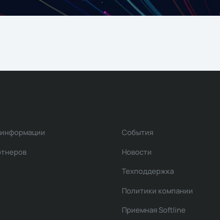
 информации
События
ртнеров
Новости
Техподдержка
Политики компании
Приемная Softline