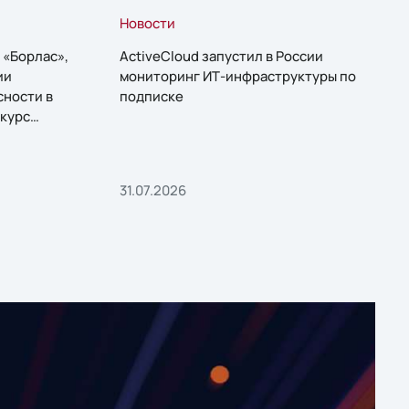
Новости
 «Борлас»,
ActiveCloud запустил в России
ии
мониторинг ИТ-инфраструктуры по
сности в
подписке
курс
31.07.2026