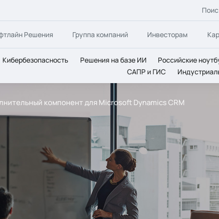
Поис
фтлайн Решения
Группа компаний
Инвесторам
Ка
Кибербезопасность
Решения на базе ИИ
Российские ноутб
САПР и ГИС
Индустриал
олнительный компонент для Microsoft Dynamics CRM