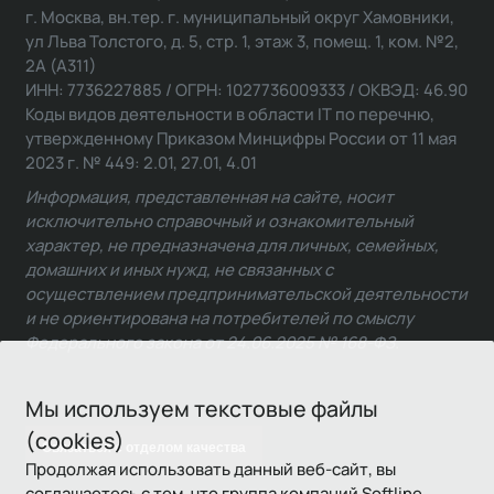
г. Москва, вн.тер. г. муниципальный округ Хамовники,
ул Льва Толстого, д. 5, стр. 1, этаж 3, помещ. 1, ком. №2,
2А (А311)
ИНН: 7736227885 / ОГРН: 1027736009333 / ОКВЭД: 46.90
Коды видов деятельности в области IT по перечню,
утвержденному Приказом Минцифры России от 11 мая
2023 г. № 449: 2.01, 27.01, 4.01
Информация, представленная на сайте, носит
исключительно справочный и ознакомительный
характер, не предназначена для личных, семейных,
домашних и иных нужд, не связанных с
осуществлением предпринимательской деятельности
и не ориентирована на потребителей по смыслу
Федерального закона от 24.06.2025 № 168-ФЗ.
Мы используем текстовые файлы
(cookies)
Связаться с отделом качества
Продолжая использовать данный веб-сайт, вы
соглашаетесь с тем, что группа компаний Softline