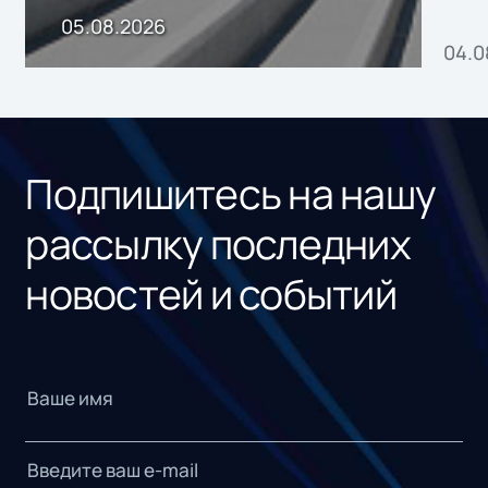
пр
05.08.2026
04.0
без
ном
«1С
Подпишитесь на нашу
рассылку последних
новостей и событий