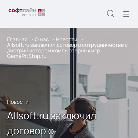
Главная
О нас
Новости
Allsoft.ru заключил договор о сотрудничестве с
дистрибьютором компьютерных игр
GamePitStop.ru
Новости
Allsoft.ru заключил
договор о