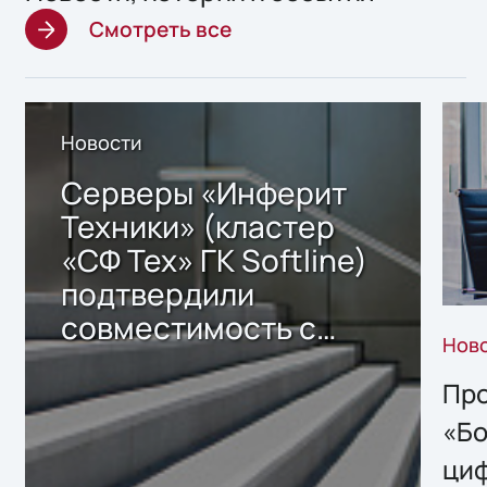
Смотреть все
Новости
Серверы «Инферит
Техники» (кластер
«СФ Тех» ГК Softline)
подтвердили
совместимость с
Нов
решением Sharx
Storage 2.x для
Про
хранения данных
«Бо
ци