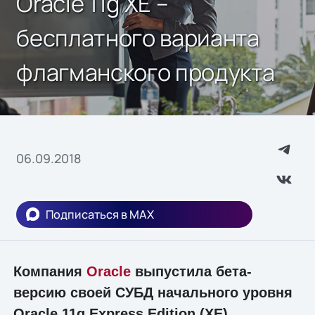
Oracle 11g XE –
бесплатного варианта
флагманского продукта
06.09.2018
Подписаться в MAX
Компания
Oracle
выпустила бета-
версию своей СУБД начального уровня
Oracle 11g Express Edition (XE),