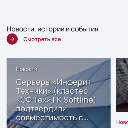
Новости, истории и события
Смотреть все
Новости
Серверы «Инферит
Техники» (кластер
«СФ Тех» ГК Softline)
подтвердили
совместимость с
Нов
решением Sharx