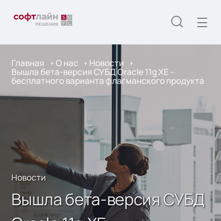
Главная
О нас
Новости
Вышла бета-версия СУБД Oracle 11g XE –
бесплатного варианта флагманского продукта
Новости
Вышла бета-версия СУБД