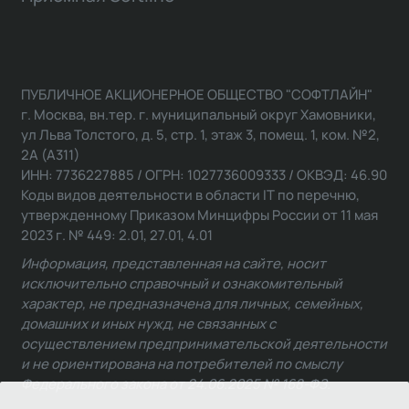
ПУБЛИЧНОЕ АКЦИОНЕРНОЕ ОБЩЕСТВО "СОФТЛАЙН"
г. Москва, вн.тер. г. муниципальный округ Хамовники,
ул Льва Толстого, д. 5, стр. 1, этаж 3, помещ. 1, ком. №2,
2А (А311)
ИНН: 7736227885 / ОГРН: 1027736009333 / ОКВЭД: 46.90
Коды видов деятельности в области IT по перечню,
утвержденному Приказом Минцифры России от 11 мая
2023 г. № 449: 2.01, 27.01, 4.01
Информация, представленная на сайте, носит
исключительно справочный и ознакомительный
характер, не предназначена для личных, семейных,
домашних и иных нужд, не связанных с
осуществлением предпринимательской деятельности
и не ориентирована на потребителей по смыслу
Федерального закона от 24.06.2025 № 168-ФЗ.