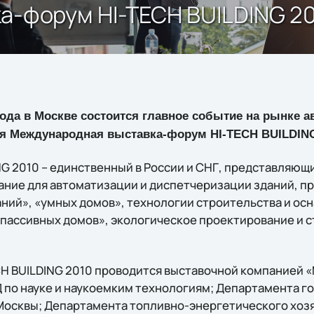
а-форум HI-TECH BUILDING 2
 года в Москве состоится главное событие на рынке а
я Международная выставка-форум HI-TECH BUILDING
NG 2010 – единственный в России и СНГ, представляю
ание для автоматизации и диспетчеризации зданий, п
ний», «умных домов», технологии строительства и ос
пассивных домов», экологическое проектирование и с
CH BUILDING 2010 проводится выставочной компанией
 по науке и наукоемким технологиям; Департамента г
Москвы; Департамента топливно-энергетического хозя