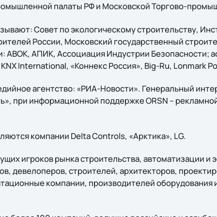
ромышленной палаты РФ и Московской Торгово-промы
зывают: Cовет по экологическому строительству, Инс
оителей России, Московский государственный строит
: АВОК, АПИК, Ассоциация Индустрии Безопасности; а
NX International, «Коннекс Россия», Big-Ru, Lonmark Р
дийное агентство: «РИА-Новости». Генеральный инте
ь», при информационной поддержке ORSN – рекламной
яются компании Delta Controls, «Арктика», LG.
ущих игроков рынка строительства, автоматизации и э
ров, девелоперов, строителей, архитекторов, проекти
атационные компании, производителей оборудования 