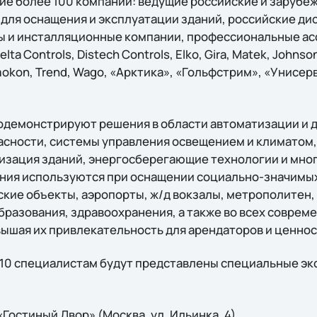
тие более 100 компаний: ведущие российские и заруб
 для оснащения и эксплуатации зданий, российские д
 и инсталляционные компании, профессиональные асс
 Delta Controls, Distech Controls, Elko, Gira, Matek, Johnso
ermokon, Trend, Wago, «Арктика», «Гольфстрим», «Унисер
одемонстрируют решения в области автоматизации и 
асности, системы управления освещением и климато
изация зданий, энергосберегающие технологии и мног
ения используются при оснащении социально-значимых 
кие объекты, аэропорты, ж/д вокзалы, метрополитен,
бразования, здравоохранения, а также во всех совре
вышая их привлекательность для арендаторов и ценнос
010 специалистам будут представлены специальные э
«Гостиный Двор» (Москва, ул. Ильинка, 4).