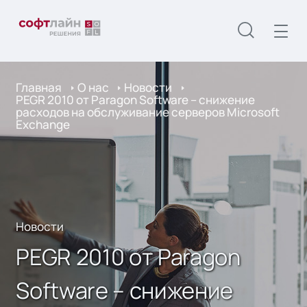
Главная
О нас
Новости
PEGR 2010 от Paragon Software – снижение
расходов на обслуживание серверов Microsoft
Exchange
Новости
PEGR 2010 от Paragon
Software – снижение