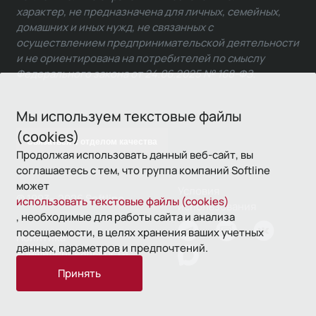
характер, не предназначена для личных, семейных,
домашних и иных нужд, не связанных с
осуществлением предпринимательской деятельности
и не ориентирована на потребителей по смыслу
Федерального закона от 24.06.2025 № 168-ФЗ.
Мы используем текстовые файлы
(cookies)
Связаться с отделом качества
Продолжая использовать данный веб-сайт, вы
соглашаетесь с тем, что группа компаний Softline
может
Условия
© 1993—2026 Softline
использовать текстовые файлы (cookies)
использования
, необходимые для работы сайта и анализа
посещаемости, в целях хранения ваших учетных
Политика
данных, параметров и предпочтений.
конфиденциальности
Принять
16+