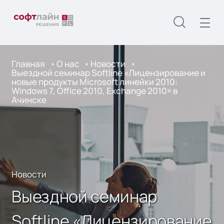
Главная
О нас
Новости
Выездной семинар Softline «Лицензирование и
новые продукты Microsoft линейки 2010:
Windows 7, Office 2010, Exchange 2010» в
Ачинске
Новости
Выездной семинар
Softline «Лицензирование