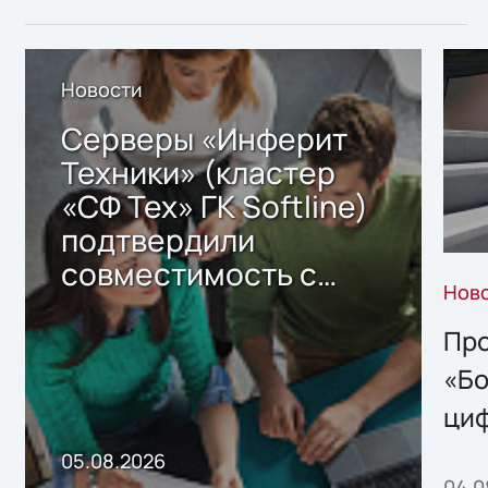
Новости
Серверы «Инферит
Техники» (кластер
«СФ Тех» ГК Softline)
подтвердили
совместимость с
Нов
решением Sharx
Storage 2.x для
Про
хранения данных
«Бо
ци
пр
05.08.2026
04.0