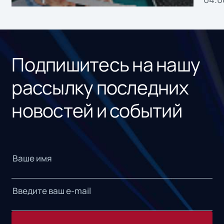
без
ном
«1С
Подпишитесь на нашу
рассылку последних
новостей и событий