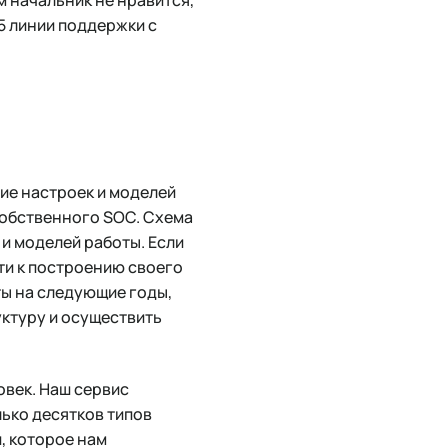
,5 линии поддержки с
ие настроек и моделей
 собственного SOC. Схема
и моделей работы. Если
ти к построению своего
ы на следующие годы,
ктуру и осуществить
овек. Наш сервис
лько десятков типов
, которое нам