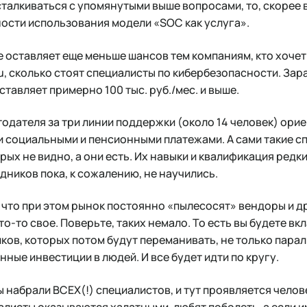
сталкиваться с упомянутыми выше вопросами, то, скорее в
ости использования модели «SOC как услуга».
 оставляет еще меньше шансов тем компаниям, кто хоче
u, сколько стоят специалисты по кибербезопасности. Зар
тавляет примерно 100 тыс. руб./мес. и выше.
одателя за три линии поддержки (около 14 человек) ори
еми социальными и пенсионными платежами. А сами такие
рых не видно, а они есть. Их навыки и квалификация редк
дников пока, к сожалению, не научились.
, что при этом рынок постоянно «пылесосят» вендоры и д
о-то свое. Поверьте, таких немало. То есть вы будете вк
ков, которых потом будут переманивать, не только парал
ные инвестиции в людей. И все будет идти по кругу.
 набрали ВСЕХ(!) специалистов, и тут проявляется челов
листы оказываются халатными, любят поболеть, а если и