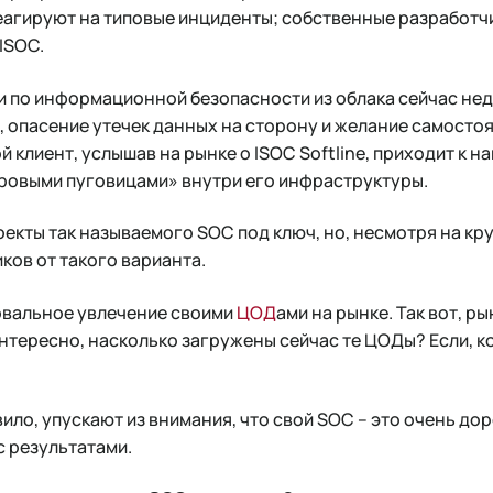
еагируют на типовые инциденты; собственные разработч
ISOC.
ги по информационной безопасности из облака сейчас не
, опасение утечек данных на сторону и желание самосто
 клиент, услышав на рынке о ISOC Softline, приходит к н
тровыми пуговицами» внутри его инфраструктуры.
роекты так называемого SOC под ключ, но, несмотря на к
ков от такого варианта.
овальное увлечение своими
ЦОД
ами на рынке. Так вот, р
Интересно, насколько загружены сейчас те ЦОДы? Если, к
ило, упускают из внимания, что свой SOC – это очень дор
с результатами.