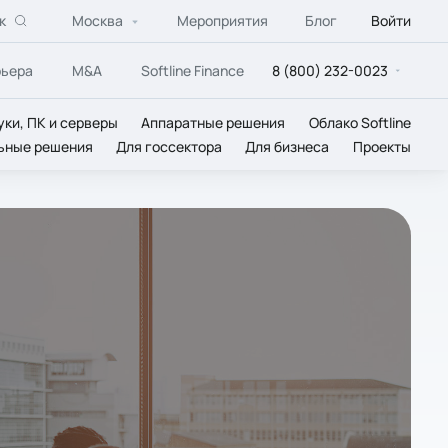
к
Москва
Мероприятия
Блог
Войти
рьера
M&A
Softline Finance
8 (800) 232-0023
уки, ПК и серверы
Аппаратные решения
Облако Softline
ьные решения
Для госсектора
Для бизнеса
Проекты