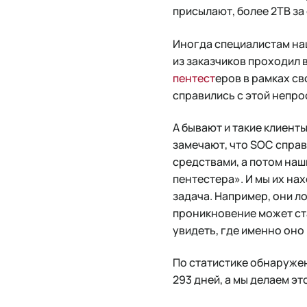
присылают, более 2TB за
Иногда специалистам на
из заказчиков проходил 
пентест
еров в рамках св
справились с этой непро
А бывают и такие клиент
замечают, что SOC справ
средствами, а потом наш
пентестера». И мы их нах
задача. Например, они ло
проникновение может ст
увидеть, где именно оно
По статистике обнаружен
293 дней, а мы делаем это