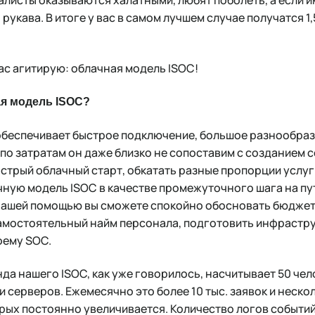
 рукава. В итоге у вас в самом лучшем случае получатся 1
вас агитирую: облачная модель ISOC!
я модель ISOC?
 обеспечивает быстрое подключение, большое разнообраз
 по затратам он даже близко не сопоставим с созданием
стрый облачный старт, обкатать разные пропорции услуг 
чную модель ISOC в качестве промежуточного шага на пу
 нашей помощью вы сможете спокойно обосновать бюджет
амостоятельный найм персонала, подготовить инфрастру
оему SOC.
да нашего ISOC, как уже говорилось, насчитывает 50 чел
 серверов. Ежемесячно это более 10 тыс. заявок и неско
рых постоянно увеличивается. Количество логов событий