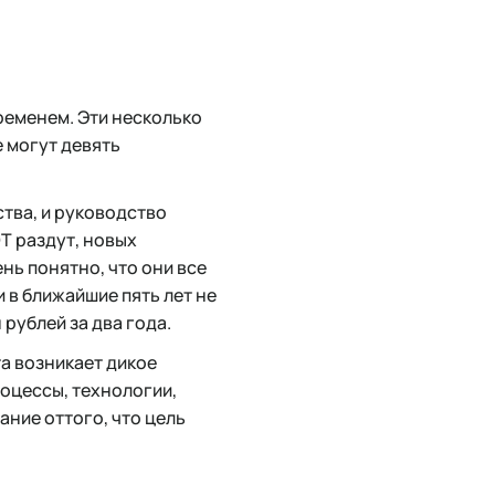
ременем. Эти несколько
е могут девять
тва, и руководство
ОТ раздут, новых
ень понятно, что они все
и в ближайшие пять лет не
 рублей за два года.
а возникает дикое
роцессы, технологии,
ание оттого, что цель