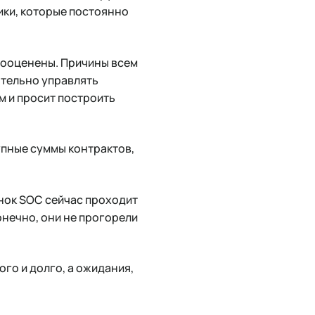
ики, которые постоянно
дооценены. Причины всем
ятельно управлять
ам и просит построить
рупные суммы контрактов,
ынок SOC сейчас проходит
онечно, они не прогорели
ого и долго, а ожидания,