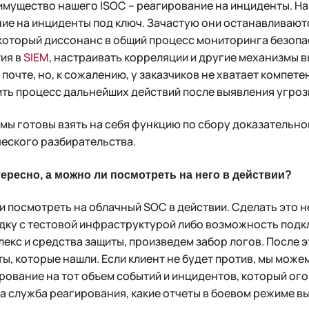
мущество нашего ISOC – реагирование на инциденты. На
ие на инциденты под ключ. Зачастую они останавливают
екоторый диссонанс в общий процесс мониторинга безопа
ия в
SIEM
, настраивать корреляции и другие механизмы 
очте, но, к сожалению, у заказчиков не хватает компете
ть процесс дальнейших действий после выявления угроз
мы готовы взять на себя функцию по сбору доказательной
еского разбирательства.
тересно, а можно ли посмотреть на него в действии?
и посмотреть на облачный SOC в действии. Сделать это 
дку с тестовой инфраструктурой либо возможность подк
екс и средства защиты, произведем забор логов. После э
ты, которые нашли. Если клиент не будет против, мы може
рование на тот объем событий и инцидентов, который ого
ша служба реагирования, какие отчеты в боевом режиме вы