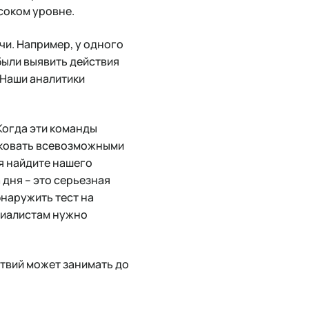
ысоком уровне.
и. Например, у одного
были выявить действия
. Наши аналитики
 Когда эти команды
таковать всевозможными
ня найдите нашего
 дня – это серьезная
бнаружить тест на
циалистам нужно
ствий может занимать до