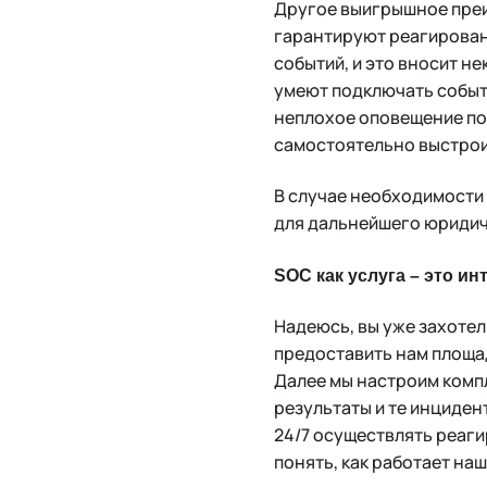
Другое выигрышное преи
гарантируют реагирован
событий, и это вносит н
умеют подключать событ
неплохое оповещение по п
самостоятельно выстрои
В случае необходимости 
для дальнейшего юридич
SOC как услуга – это ин
Надеюсь, вы уже захотел
предоставить нам площа
Далее мы настроим компл
результаты и те инциден
24/7 осуществлять реаги
понять, как работает на