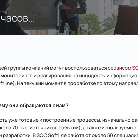
-часов…
шей группы компаний могут воспользоваться
сервисом S
тр мониторинга и реагирования на инциденты информаци
tline). На текущий момент в проработке по этому напра
ему они обращаются к нам?
есть уже готовые и построенные процессы, изначально р
оло 70 тыс. источников событий), а также используемые
и разработки. В SOC Softline работают около 50 специали