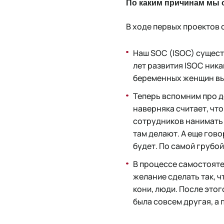
По каким причинам мы 
В ходе первых проектов
Наш SOC (ISOC) сущест
лет развития ISOC ника
беременных женщин вы
Теперь вспомним про д
наверняка считает, что
сотрудников нанимать в
там делают. А еще гово
будет. По самой грубой
В процессе самостояте
желание сделать так, ч
кони, люди. После этог
была совсем другая, а 