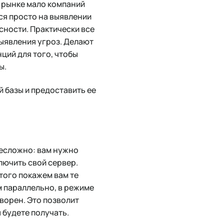
 рынке мало компаний
ся просто на выявлении
сности. Практически все
выявления угроз. Делают
нций для того, чтобы
ы.
 базы и предоставить ее
несложно: вам нужно
лючить свой сервер.
того покажем вам те
м параллельно, в режиме
ворен. Это позволит
 будете получать.