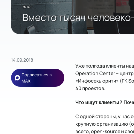
Блог
Вместо тысяч человеко
14.09.2018
Уже полгода клиенты на
Operation Center – цен
Подписаться в
«Инфосекьюрити» (ГК Sof
MAX
40 проектов.
Что ищут клиенты? Поч
С одной стороны, у нас 
крупную организацию (ок
всего, open-source и сво