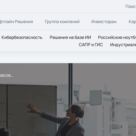
Поис
фтлайн Решения
Группа компаний
Инвесторам
Ка
Кибербезопасность
Решения на базе ИИ
Российские ноутб
САПР и ГИС
Индустриал
часов…