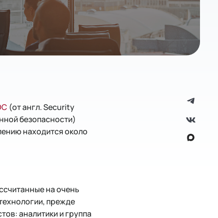
OC
(от англ. Security
онной безопасности)
влению находится около
ассчитанные на очень
 технологии, прежде
стов: аналитики и группа