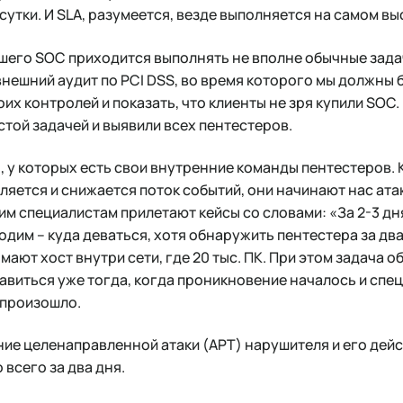
 сутки. И SLA, разумеется, везде выполняется на самом в
шего SOC приходится выполнять не вполне обычные задач
внешний аудит по PCI DSS, во время которого мы должны 
оих контролей и показать, что клиенты не зря купили SOC
стой задачей и выявили всех пентестеров.
ы, у которых есть свои внутренние команды пентестеров.
ляется и снижается поток событий, они начинают нас а
им специалистам прилетают кейсы со словами: «За 2-3 д
одим – куда деваться, хотя обнаружить пентестера за два
мают хост внутри сети, где 20 тыс. ПК. При этом задача о
авиться уже тогда, когда проникновение началось и спе
 произошло.
ие целенаправленной атаки (APT) нарушителя и его дей
 всего за два дня.