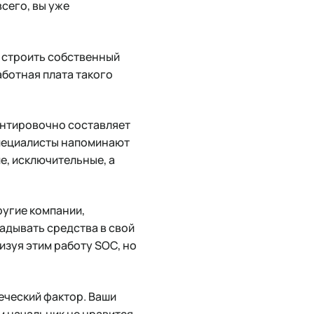
сего, вы уже
т строить собственный
аботная плата такого
ентировочно составляет
 специалисты напоминают
ие, исключительные, а
ругие компании,
ладывать средства в свой
изуя этим работу SOC, но
еческий фактор. Ваши
м начальник не нравится,