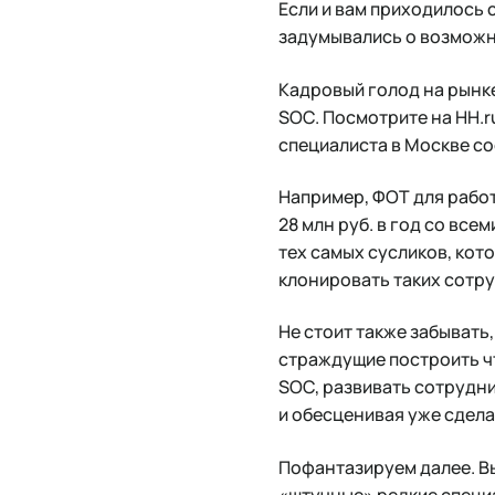
Если и вам приходилось 
задумывались о возможн
Кадровый голод на рынке
SOC. Посмотрите на HH.r
специалиста в Москве сос
Например, ФОТ для работ
28 млн руб. в год со вс
тех самых сусликов, кото
клонировать таких сотру
Не стоит также забывать
страждущие построить чт
SOC, развивать сотрудни
и обесценивая уже сделан
Пофантазируем далее. Вы
«штучные» редкие специа