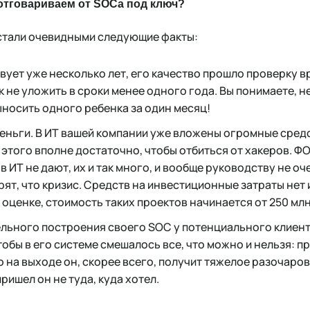
отговариваем от SOCа под ключ?
 стали очевидными следующие факты:
вует уже несколько лет, его качество прошло проверку в
к не уложить в сроки менее одного года. Вы понимаете, н
носить одного ребенка за один месяц!
еньги. В ИТ вашей компании уже вложены огромные средс
 этого вполне достаточно, чтобы отбиться от хакеров. Ф
 ИТ не дают, их и так много, и вообще руководству не оч
рят, что кризис. Средств на инвестиционные затраты нет 
 оценке, стоимость таких проектов начинается от 250 млн
льного построения своего SOC у потенциального клиент
тобы в его системе смешалось все, что можно и нельзя: п
о на выходе он, скорее всего, получит тяжелое разочаров
пришел он не туда, куда хотел.