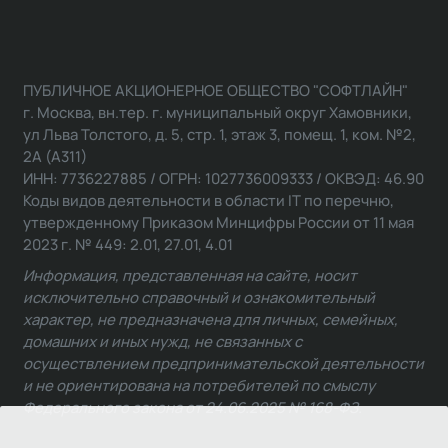
ПУБЛИЧНОЕ АКЦИОНЕРНОЕ ОБЩЕСТВО "СОФТЛАЙН"
г. Москва, вн.тер. г. муниципальный округ Хамовники,
ул Льва Толстого, д. 5, стр. 1, этаж 3, помещ. 1, ком. №2,
2А (А311)
ИНН: 7736227885 / ОГРН: 1027736009333 / ОКВЭД: 46.90
Коды видов деятельности в области IT по перечню,
утвержденному Приказом Минцифры России от 11 мая
2023 г. № 449: 2.01, 27.01, 4.01
Информация, представленная на сайте, носит
исключительно справочный и ознакомительный
характер, не предназначена для личных, семейных,
домашних и иных нужд, не связанных с
осуществлением предпринимательской деятельности
и не ориентирована на потребителей по смыслу
Федерального закона от 24.06.2025 № 168-ФЗ.