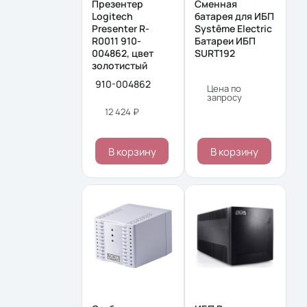
Презентер
Сменная
Logitech
батарея для ИБП
Presenter R-
Systême Electric
R0011 910-
Батареи ИБП
004862, цвет
SURT192
золотистый
910-004862
Цена по
запросу
12 424 ₽
В корзину
В корзину