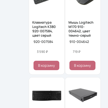
Клавиатура
Мышь Logitech
Logitech K380
M170 910-
920-007584,
004642, цвет
цвет серый
темно-серый
920-007584
910-004642
3 590 ₽
719 ₽
В корзину
В корзину