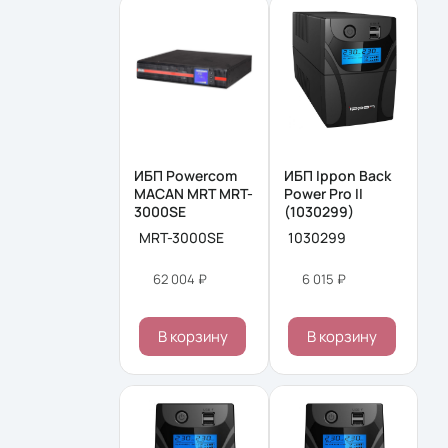
ИБП Powercom
ИБП Ippon Back
MACAN MRT MRT-
Power Pro II
3000SE
(1030299)
MRT-3000SE
1030299
62 004 ₽
6 015 ₽
В корзину
В корзину