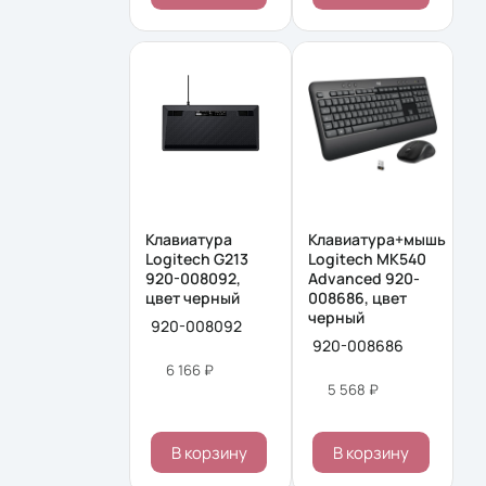
Клавиатура
Клавиатура+мышь
Logitech G213
Logitech MK540
920-008092,
Advanced 920-
цвет черный
008686, цвет
черный
920-008092
920-008686
6 166 ₽
5 568 ₽
В корзину
В корзину