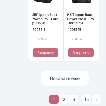
ИБП Ippon Back
ИБП Ippon Back
Power Pro II Euro
Power Pro II Euro
(1005511)
(1005575)
1005511
1005575
7 974 ₽
9 340 ₽
В корзину
В корзину
Показать еще
...
1
2
3
13
›