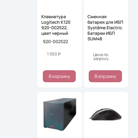
Клавиатура
Сменная
Logitech K120
батарея для ИБП
920-002522,
Systême Electric
цвет черный
Батареи ИБП
SUM48
920-002522
1 050 ₽
Цена по
запросу
В корзину
В корзину