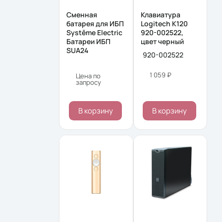
Сменная
Клавиатура
батарея для ИБП
Logitech K120
Systême Electric
920-002522,
Батареи ИБП
цвет черный
SUA24
920-002522
1 059 ₽
Цена по
запросу
В корзину
В корзину