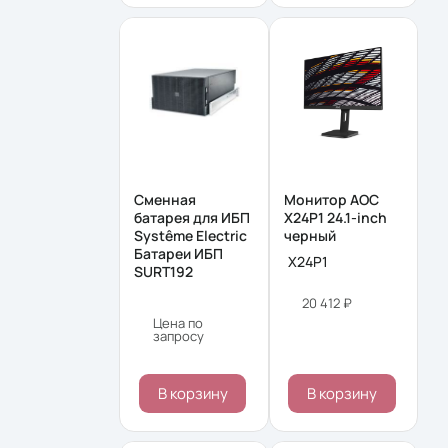
Сменная
Монитор AOC
батарея для ИБП
X24P1 24.1-inch
Systême Electric
черный
Батареи ИБП
X24P1
SURT192
20 412 ₽
Цена по
запросу
В корзину
В корзину