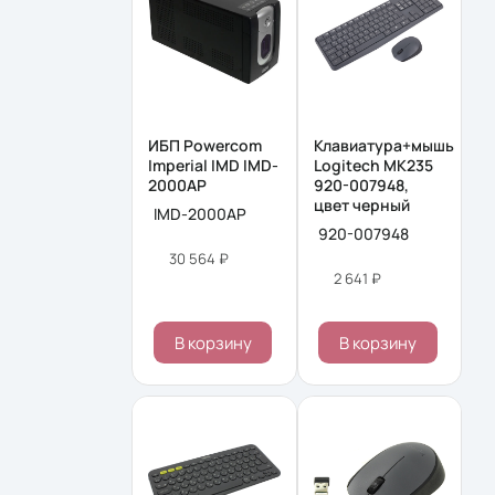
ИБП Powercom
Клавиатура+мышь
Imperial IMD IMD-
Logitech MK235
2000AP
920-007948,
цвет черный
IMD-2000AP
920-007948
30 564 ₽
2 641 ₽
В корзину
В корзину