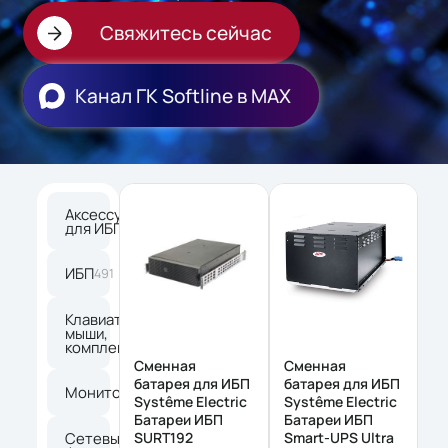
Свяжитесь сейчас
Канал ГК Softline в МАХ
Аксессуары
102
для ИБП
ИБП
491
Клавиатуры,
мыши,
265
комплекты
Сменная
Сменная
батарея для ИБП
батарея для ИБП
Мониторы
167
Systême Electric
Systême Electric
Батареи ИБП
Батареи ИБП
Сетевые
SURT192
Smart-UPS Ultra