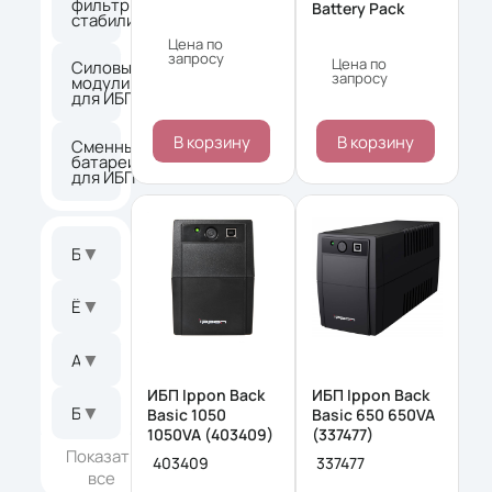
фильтры и
36
Battery Pack
стабилизаторы
Цена по
запросу
Цена по
Силовые
запросу
модули
7
для ИБП
В корзину
В корзину
Сменные
батареи
209
для ИБП
▼
Бренд
▼
Ёмкость батареи
▼
Архитектура
ИБП Ippon Back
ИБП Ippon Back
▼
Боковая прокрутка колесом
Basic 1050
Basic 650 650VA
1050VA (403409)
(337477)
Показать
403409
337477
все