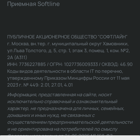
Приемная Softline
ПУБЛИЧНОЕ АКЦИОНЕРНОЕ ОБЩЕСТВО "СОФТЛАЙН"
г. Москва, вн.тер. г. муниципальный округ Хамовники,
ул Льва Толстого, д. 5, стр. 1, этаж 3, помещ. 1, ком. №2,
2А (А311)
ИНН: 7736227885 / ОГРН: 1027736009333 / ОКВЭД: 46.90
Коды видов деятельности в области IT по перечню,
утвержденному Приказом Минцифры России от 11 мая
2023 г. № 449: 2.01, 27.01, 4.01
Информация, представленная на сайте, носит
исключительно справочный и ознакомительный
характер, не предназначена для личных, семейных,
домашних и иных нужд, не связанных с
осуществлением предпринимательской деятельности
и не ориентирована на потребителей по смыслу
Федерального закона от 24.06.2025 № 168-ФЗ.