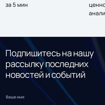
за 5 мин
ценно
анал
Подпишитесь на нашу
рассылку последних
новостей и событий