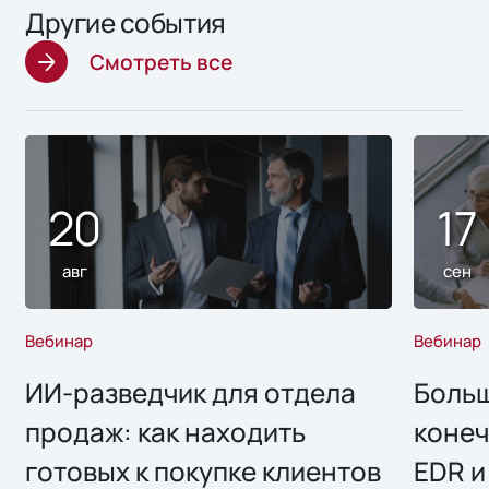
Другие события
Смотреть все
20
17
авг
сен
Вебинар
Вебинар
ИИ-разведчик для отдела
Больш
продаж: как находить
конеч
готовых к покупке клиентов
EDR и