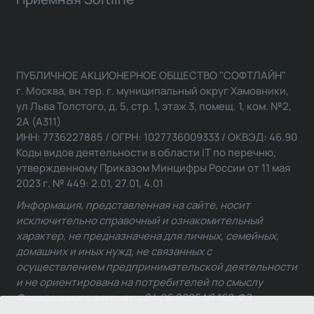
ПУБЛИЧНОЕ АКЦИОНЕРНОЕ ОБЩЕСТВО "СОФТЛАЙН"
г. Москва, вн.тер. г. муниципальный округ Хамовники,
ул Льва Толстого, д. 5, стр. 1, этаж 3, помещ. 1, ком. №2,
2А (А311)
ИНН: 7736227885 / ОГРН: 1027736009333 / ОКВЭД: 46.90
Коды видов деятельности в области IT по перечню,
утвержденному Приказом Минцифры России от 11 мая
2023 г. № 449: 2.01, 27.01, 4.01
Информация, представленная на сайте, носит
исключительно справочный и ознакомительный
характер, не предназначена для личных, семейных,
домашних и иных нужд, не связанных с
осуществлением предпринимательской деятельности
и не ориентирована на потребителей по смыслу
Федерального закона от 24.06.2025 № 168-ФЗ.