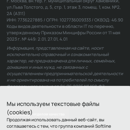
г. Москва, вн.тер. г. муниципальный округ Хамовники,
ул Льва Толстого, д. 5, стр. 1, этаж 3, помещ. 1, ком. №2,
2А (А311)
ИНН: 7736227885 / ОГРН: 1027736009333 / ОКВЭД: 46.90
Коды видов деятельности в области IT по перечню,
утвержденному Приказом Минцифры России от 11 мая
2023 г. № 449: 2.01, 27.01, 4.01
Информация, представленная на сайте, носит
исключительно справочный и ознакомительный
характер, не предназначена для личных, семейных,
домашних и иных нужд, не связанных с
осуществлением предпринимательской деятельности
и не ориентирована на потребителей по смыслу
Федерального закона от 24.06.2025 № 168-ФЗ.
Мы используем текстовые файлы
(cookies)
Связаться с отделом качества
Продолжая использовать данный веб-сайт, вы
соглашаетесь с тем, что группа компаний Softline