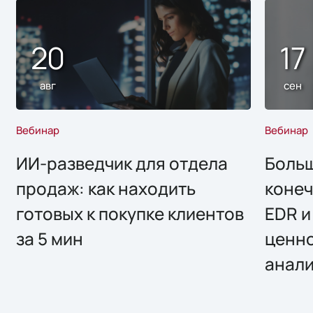
20
17
авг
сен
Вебинар
Вебинар
ИИ-разведчик для отдела
Больш
продаж: как находить
конеч
готовых к покупке клиентов
EDR и
за 5 мин
ценно
анал