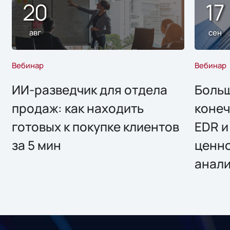
20
17
авг
сен
Вебинар
Вебинар
ИИ-разведчик для отдела
Больш
продаж: как находить
конеч
готовых к покупке клиентов
EDR и
за 5 мин
ценно
анал