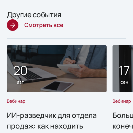
Другие события
Смотреть все
20
17
авг
сен
Вебинар
Вебинар
ИИ-разведчик для отдела
Больш
продаж: как находить
конеч