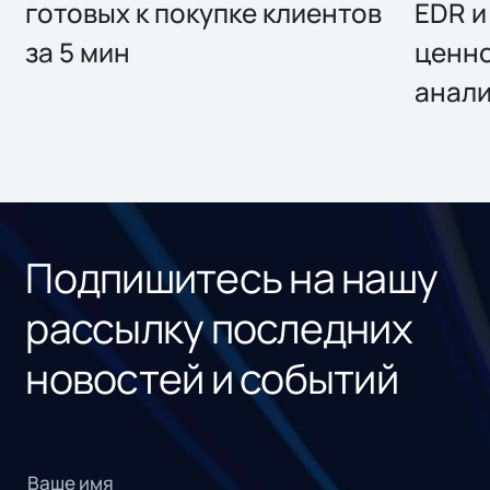
готовых к покупке клиентов
EDR и
за 5 мин
ценно
анал
Подпишитесь на нашу
рассылку последних
новостей и событий