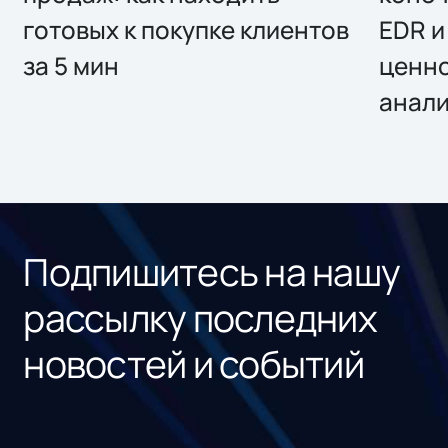
готовых к покупке клиентов
EDR и
за 5 мин
ценно
анал
Подпишитесь на нашу
рассылку последних
новостей и событий