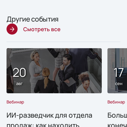
Другие события
Смотреть все
20
17
авг
сен
Вебинар
Вебинар
ИИ-разведчик для отдела
Больш
продаж: как находить
конеч