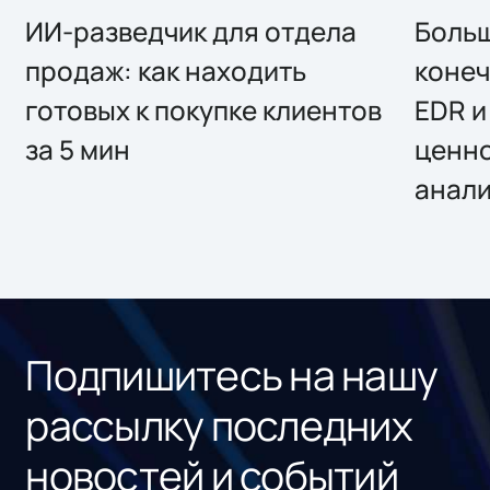
ИИ-разведчик для отдела
Больш
продаж: как находить
конеч
готовых к покупке клиентов
EDR и
за 5 мин
ценно
анал
Подпишитесь на нашу
рассылку последних
новостей и событий