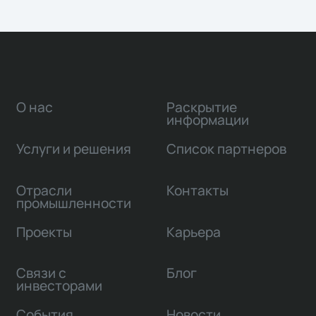
О нас
Раскрытие
информации
Услуги и решения
Список партнеров
Отрасли
Контакты
промышленности
Проекты
Карьера
Связи с
Блог
инвесторами
События
Новости