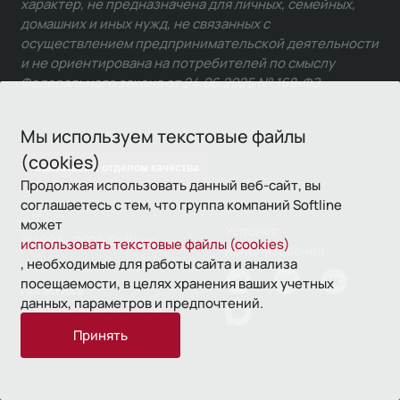
характер, не предназначена для личных, семейных,
домашних и иных нужд, не связанных с
осуществлением предпринимательской деятельности
и не ориентирована на потребителей по смыслу
Федерального закона от 24.06.2025 № 168-ФЗ.
Мы используем текстовые файлы
(cookies)
Связаться с отделом качества
Продолжая использовать данный веб-сайт, вы
соглашаетесь с тем, что группа компаний Softline
может
Условия
© 1993—2026 Softline
использовать текстовые файлы (cookies)
использования
, необходимые для работы сайта и анализа
посещаемости, в целях хранения ваших учетных
Политика
данных, параметров и предпочтений.
конфиденциальности
Принять
16+