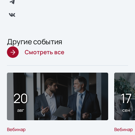
Другие события
Смотреть все
20
17
авг
сен
Вебинар
Вебинар