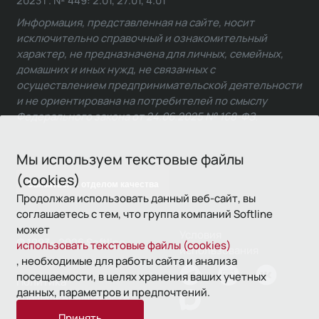
2023 г. № 449: 2.01, 27.01, 4.01
Информация, представленная на сайте, носит
исключительно справочный и ознакомительный
характер, не предназначена для личных, семейных,
домашних и иных нужд, не связанных с
осуществлением предпринимательской деятельности
и не ориентирована на потребителей по смыслу
Федерального закона от 24.06.2025 № 168-ФЗ.
Мы используем текстовые файлы
(cookies)
Связаться с отделом качества
Продолжая использовать данный веб-сайт, вы
соглашаетесь с тем, что группа компаний Softline
может
Условия
© 1993—2026 Softline
использовать текстовые файлы (cookies)
использования
, необходимые для работы сайта и анализа
посещаемости, в целях хранения ваших учетных
Политика
данных, параметров и предпочтений.
конфиденциальности
Принять