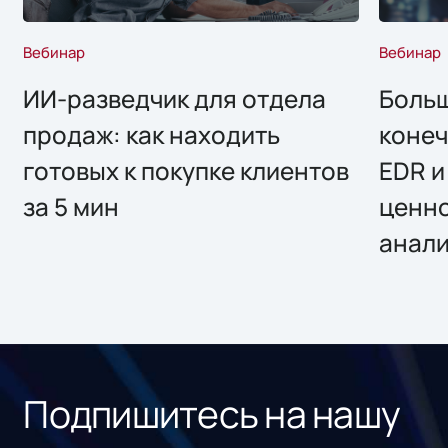
Вебинар
Вебинар
ИИ-разведчик для отдела
Больш
продаж: как находить
конеч
готовых к покупке клиентов
EDR и
за 5 мин
ценно
анал
Подпишитесь на нашу