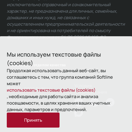
исключительно справочный и ознакомительный
характер, не предназначена для личных, семейных,
домашних и иных нужд, не связанных с
осуществлением предпринимательской деятельности
и не ориентирована на потребителей по смыслу
Федерального закона от 24.06.2025 № 168-ФЗ.
Мы используем текстовые файлы
(cookies)
Связаться с отделом качества
Продолжая использовать данный веб-сайт, вы
соглашаетесь с тем, что группа компаний Softline
может
Условия
© 1993—2026 Softline
использовать текстовые файлы (cookies)
использования
, необходимые для работы сайта и анализа
посещаемости, в целях хранения ваших учетных
Политика
данных, параметров и предпочтений.
конфиденциальности
Принять
16+