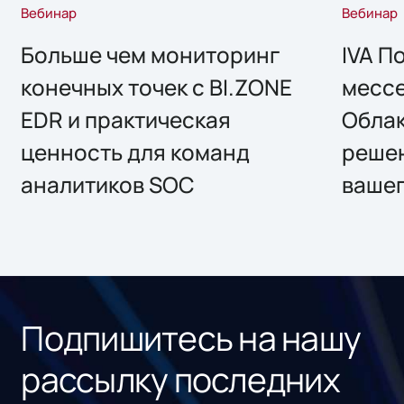
Вебинар
Вебинар
Больше чем мониторинг
IVA П
конечных точек с BI.ZONE
месс
EDR и практическая
Облак
ценность для команд
решен
аналитиков SOC
вашег
Подпишитесь на нашу
рассылку последних