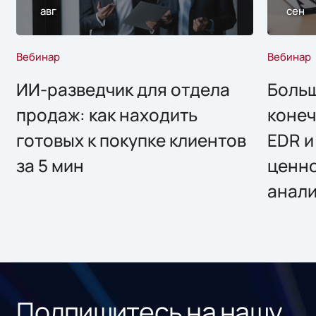
авг
сен
Вебинар
Вебинар
ИИ-разведчик для отдела
Больш
продаж: как находить
конеч
готовых к покупке клиентов
EDR и
за 5 мин
ценно
анал
Подпишитесь на нашу