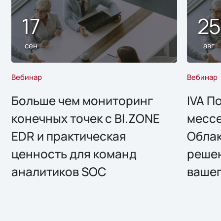
17
2
сен
авг
Вебинар
Вебинар
Больше чем мониторинг
IVA П
конечных точек с BI.ZONE
месс
EDR и практическая
Облак
ценность для команд
решен
аналитиков SOC
вашег