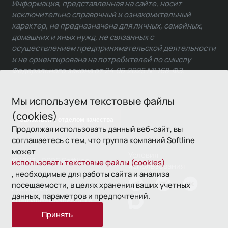
Информация, представленная на сайте, носит
исключительно справочный и ознакомительный
характер, не предназначена для личных, семейных,
домашних и иных нужд, не связанных с
осуществлением предпринимательской деятельности
и не ориентирована на потребителей по смыслу
Федерального закона от 24.06.2025 № 168-ФЗ.
Мы используем текстовые файлы
(cookies)
Связаться с отделом качества
Продолжая использовать данный веб-сайт, вы
соглашаетесь с тем, что группа компаний Softline
может
Условия
© 1993—2026 Softline
использовать текстовые файлы (cookies)
использования
, необходимые для работы сайта и анализа
посещаемости, в целях хранения ваших учетных
Политика
данных, параметров и предпочтений.
конфиденциальности
Принять
16+