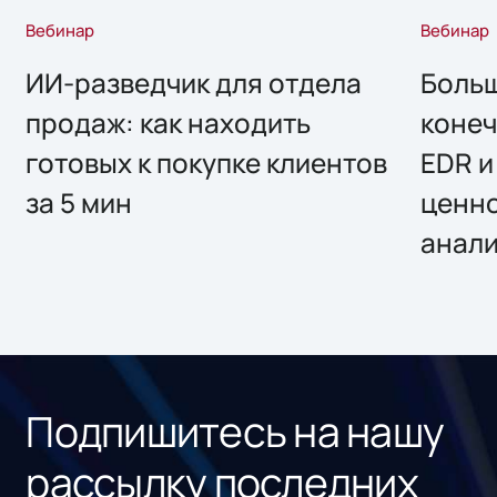
Вебинар
Вебинар
ИИ-разведчик для отдела
Больш
продаж: как находить
конеч
готовых к покупке клиентов
EDR и
за 5 мин
ценно
анал
Подпишитесь на нашу
рассылку последних