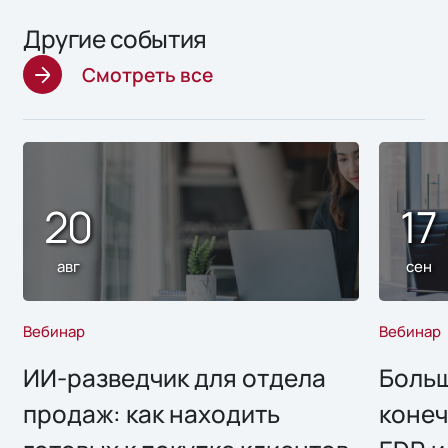
Другие события
Смотреть все
20
17
авг
сен
Вебинар
Вебинар
ИИ-разведчик для отдела
Больш
продаж: как находить
конеч