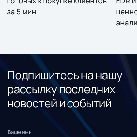
готовых к покупке клиентов
EDR и
за 5 мин
ценно
анал
Подпишитесь на нашу
рассылку последних
новостей и событий