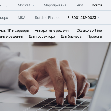
к
Москва
Мероприятия
Блог
Войти
рьера
M&A
Softline Finance
8 (800) 232-0023
уки, ПК и серверы
Аппаратные решения
Облако Softline
ьные решения
Для госсектора
Для бизнеса
Проекты