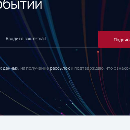
обытий
Подпис
х данных,
на получение
рассылок
и подтверждаю, что ознако