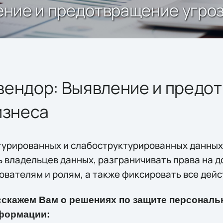
ление и предотвращение угро
к вендор: Выявление и пред
изнеса
турированных и слабоструктурированных данны
 владельцев данных, разграничивать права на д
ователям и ролям, а также фиксировать все дей
сскажем Вам о решениях по защите персонал
формации: