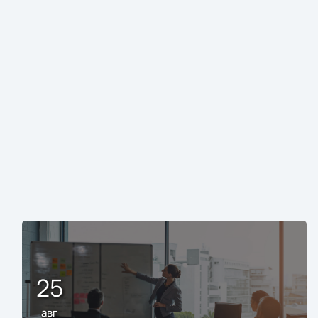
25
авг