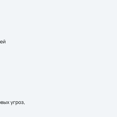
чей
вых угроз,