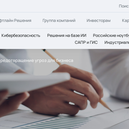
Поис
фтлайн Решения
Группа компаний
Инвесторам
Ка
Кибербезопасность
Решения на базе ИИ
Российские ноутб
САПР и ГИС
Индустриал
 предотвращение угроз для бизнеса