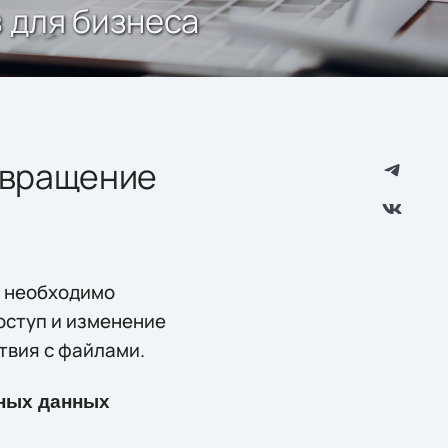
з для бизнеса
отвращение
х необходимо
оступ и изменение
ствия с файлами.
ьных данных