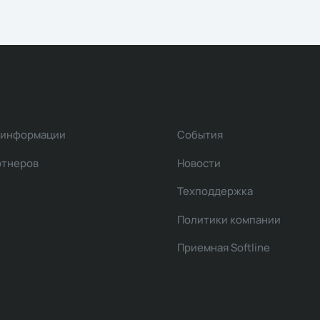
 информации
События
ртнеров
Новости
Техподдержка
Политики компании
Приемная Softline