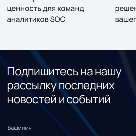
ценность для команд
решен
аналитиков SOC
вашег
Подпишитесь на нашу
рассылку последних
новостей и событий