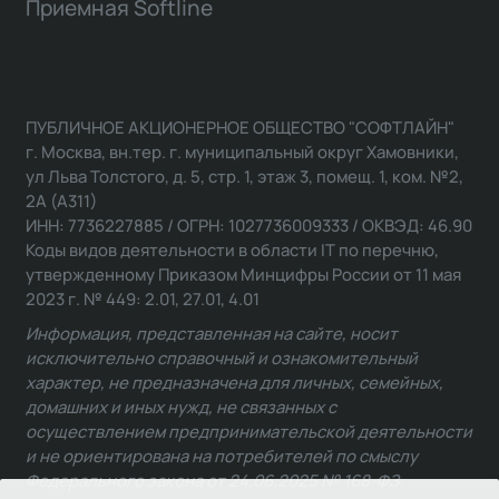
Приемная Softline
ПУБЛИЧНОЕ АКЦИОНЕРНОЕ ОБЩЕСТВО "СОФТЛАЙН"
г. Москва, вн.тер. г. муниципальный округ Хамовники,
ул Льва Толстого, д. 5, стр. 1, этаж 3, помещ. 1, ком. №2,
2А (А311)
ИНН: 7736227885 / ОГРН: 1027736009333 / ОКВЭД: 46.90
Коды видов деятельности в области IT по перечню,
утвержденному Приказом Минцифры России от 11 мая
2023 г. № 449: 2.01, 27.01, 4.01
Информация, представленная на сайте, носит
исключительно справочный и ознакомительный
характер, не предназначена для личных, семейных,
домашних и иных нужд, не связанных с
осуществлением предпринимательской деятельности
и не ориентирована на потребителей по смыслу
Федерального закона от 24.06.2025 № 168-ФЗ.