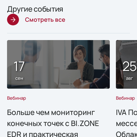
Другие события
Смотреть все
17
2
сен
авг
Вебинар
Вебинар
Больше чем мониторинг
IVA П
конечных точек с BI.ZONE
месс
EDR и практическая
Облак