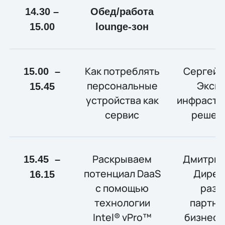
14.30 –
Обед/работа
15.00
lounge-зон
Как потреблять
Сергей 
15.00 –
персональные
Экспе
15.45
устройства как
инфрастр
сервис
решен
Раскрываем
Дмитрий
15.45 –
потенциал DaaS
Дирек
16.15
с помощью
разв
технологии
партне
Intel® vPro™
бизнеса