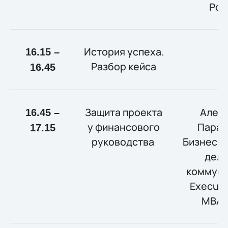
Рос
История успеха.
16.15 –
Разбор кейса
16.45
Защита проекта
Алек
16.45 –
у финансового
Парам
17.15
руководства
Бизнес-т
дел
коммуни
Executi
MBA, 