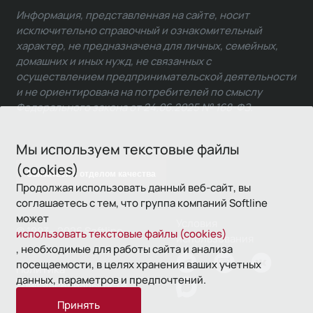
Информация, представленная на сайте, носит
исключительно справочный и ознакомительный
характер, не предназначена для личных, семейных,
домашних и иных нужд, не связанных с
осуществлением предпринимательской деятельности
и не ориентирована на потребителей по смыслу
Федерального закона от 24.06.2025 № 168-ФЗ.
Мы используем текстовые файлы
(cookies)
Связаться с отделом качества
Продолжая использовать данный веб-сайт, вы
соглашаетесь с тем, что группа компаний Softline
может
Условия
© 1993—2026 Softline
использовать текстовые файлы (cookies)
использования
, необходимые для работы сайта и анализа
посещаемости, в целях хранения ваших учетных
Политика
данных, параметров и предпочтений.
конфиденциальности
Принять