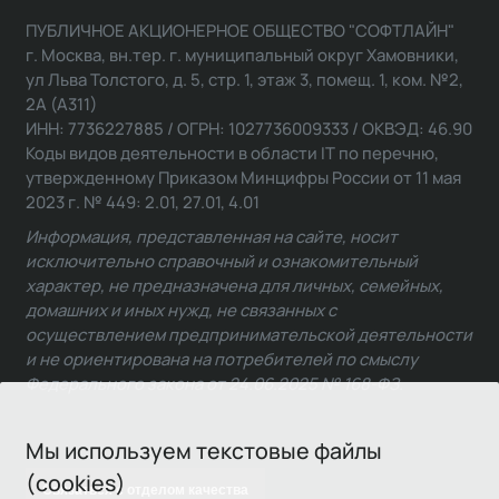
ПУБЛИЧНОЕ АКЦИОНЕРНОЕ ОБЩЕСТВО "СОФТЛАЙН"
г. Москва, вн.тер. г. муниципальный округ Хамовники,
ул Льва Толстого, д. 5, стр. 1, этаж 3, помещ. 1, ком. №2,
2А (А311)
ИНН: 7736227885 / ОГРН: 1027736009333 / ОКВЭД: 46.90
Коды видов деятельности в области IT по перечню,
утвержденному Приказом Минцифры России от 11 мая
2023 г. № 449: 2.01, 27.01, 4.01
Информация, представленная на сайте, носит
исключительно справочный и ознакомительный
характер, не предназначена для личных, семейных,
домашних и иных нужд, не связанных с
осуществлением предпринимательской деятельности
и не ориентирована на потребителей по смыслу
Федерального закона от 24.06.2025 № 168-ФЗ.
Мы используем текстовые файлы
(cookies)
Связаться с отделом качества