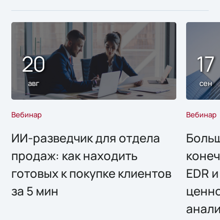
20
17
авг
сен
Вебинар
Вебинар
ИИ-разведчик для отдела
Больш
продаж: как находить
конеч
готовых к покупке клиентов
EDR и
за 5 мин
ценно
анал