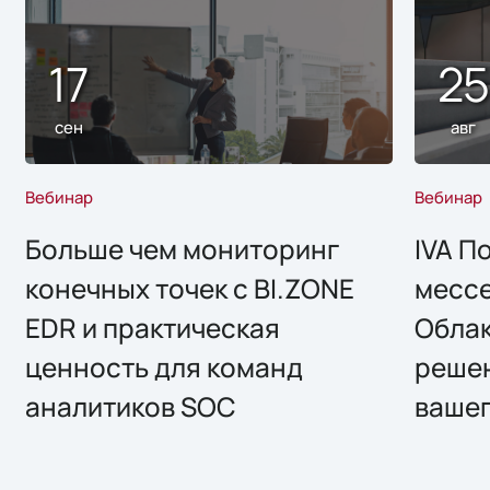
17
2
сен
авг
Вебинар
Вебинар
Больше чем мониторинг
IVA П
конечных точек с BI.ZONE
месс
EDR и практическая
Облак
ценность для команд
решен
аналитиков SOC
вашег