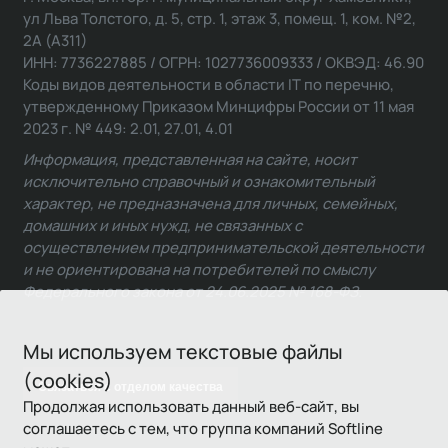
ул Льва Толстого, д. 5, стр. 1, этаж 3, помещ. 1, ком. №2,
2А (А311)
ИНН: 7736227885 / ОГРН: 1027736009333 / ОКВЭД: 46.90
Коды видов деятельности в области IT по перечню,
утвержденному Приказом Минцифры России от 11 мая
2023 г. № 449: 2.01, 27.01, 4.01
Информация, представленная на сайте, носит
исключительно справочный и ознакомительный
характер, не предназначена для личных, семейных,
домашних и иных нужд, не связанных с
осуществлением предпринимательской деятельности
и не ориентирована на потребителей по смыслу
Федерального закона от 24.06.2025 № 168-ФЗ.
Мы используем текстовые файлы
(cookies)
Связаться с отделом качества
Продолжая использовать данный веб-сайт, вы
соглашаетесь с тем, что группа компаний Softline