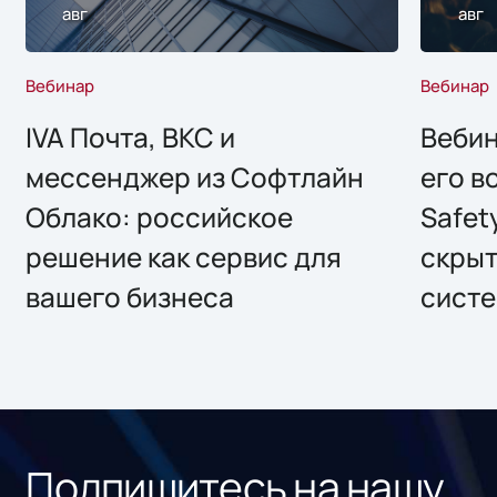
авг
авг
Вебинар
Вебинар
IVA Почта, ВКС и
Вебин
мессенджер из Софтлайн
его в
Облако: российское
Safet
решение как сервис для
скрыт
вашего бизнеса
систе
Подпишитесь на нашу