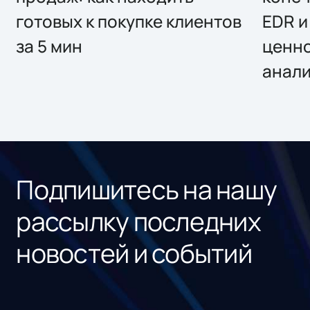
готовых к покупке клиентов
EDR и
за 5 мин
ценно
анал
Подпишитесь на нашу
рассылку последних
новостей и событий