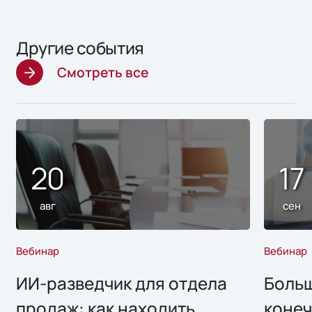
Другие события
Смотреть все
20
17
авг
сен
Вебинар
Вебинар
ИИ-разведчик для отдела
Больш
продаж: как находить
конеч