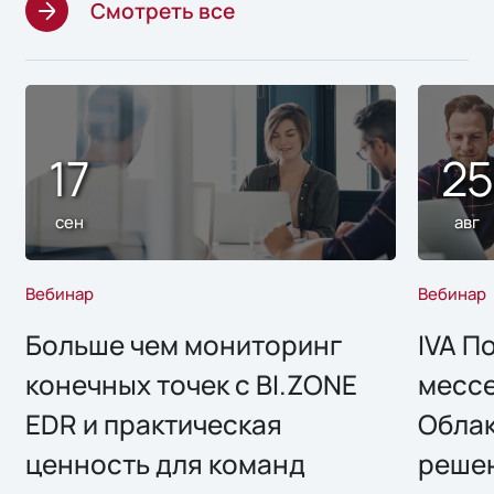
Смотреть все
17
2
сен
авг
Вебинар
Вебинар
Больше чем мониторинг
IVA П
конечных точек с BI.ZONE
месс
EDR и практическая
Облак
ценность для команд
решен