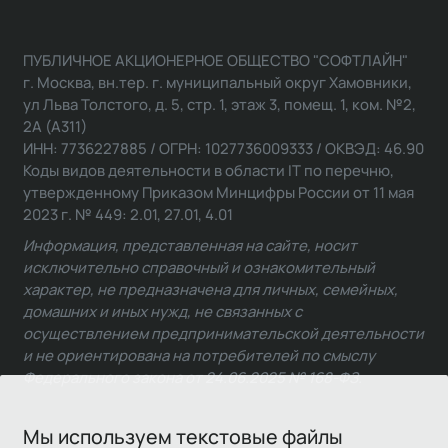
ПУБЛИЧНОЕ АКЦИОНЕРНОЕ ОБЩЕСТВО "СОФТЛАЙН"
г. Москва, вн.тер. г. муниципальный округ Хамовники,
ул Льва Толстого, д. 5, стр. 1, этаж 3, помещ. 1, ком. №2,
2А (А311)
ИНН: 7736227885 / ОГРН: 1027736009333 / ОКВЭД: 46.90
Коды видов деятельности в области IT по перечню,
утвержденному Приказом Минцифры России от 11 мая
2023 г. № 449: 2.01, 27.01, 4.01
Информация, представленная на сайте, носит
исключительно справочный и ознакомительный
характер, не предназначена для личных, семейных,
домашних и иных нужд, не связанных с
осуществлением предпринимательской деятельности
и не ориентирована на потребителей по смыслу
Федерального закона от 24.06.2025 № 168-ФЗ.
Мы используем текстовые файлы