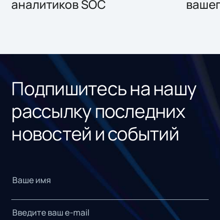
аналитиков SOC
вашег
Подпишитесь на нашу
рассылку последних
новостей и событий