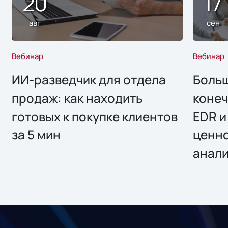
20
17
авг
сен
Вебинар
Вебинар
ИИ-разведчик для отдела
Больш
продаж: как находить
конеч
готовых к покупке клиентов
EDR и
за 5 мин
ценно
анал