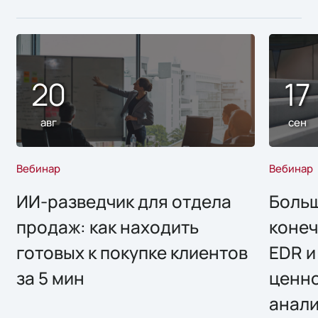
20
17
авг
сен
Вебинар
Вебинар
ИИ-разведчик для отдела
Больш
продаж: как находить
конеч
готовых к покупке клиентов
EDR и
за 5 мин
ценно
анал