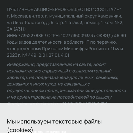
ПУБЛИЧНОЕ АКЦИОНЕРНОЕ ОБЩЕСТВО "СОФТЛАЙН"
г. Москва, вн.тер. г. муниципальный округ Хамовники,
ул Льва Толстого, д. 5, стр. 1, этаж 3, помещ. 1, ком. №2,
2А (А311)
ИНН: 7736227885 / ОГРН: 1027736009333 / ОКВЭД: 46.90
Коды видов деятельности в области IT по перечню,
утвержденному Приказом Минцифры России от 11 мая
2023 г. № 449: 2.01, 27.01, 4.01
Информация, представленная на сайте, носит
исключительно справочный и ознакомительный
характер, не предназначена для личных, семейных,
домашних и иных нужд, не связанных с
осуществлением предпринимательской деятельности
и не ориентирована на потребителей по смыслу
Федерального закона от 24.06.2025 № 168-ФЗ.
Мы используем текстовые файлы
(cookies)
Связаться с отделом качества