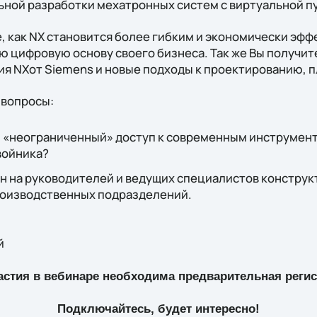
ьной разработки мехатронных систем с виртуальной п
, как NX становится более гибким и экономически эфф
ю цифровую основу своего бизнеса. Так же Вы получит
я NXот Siemens и новые подходы к проектированию, пл
 вопросы:
 и «неограниченный» доступ к современным инструмен
войника?
н на руководителей и ведущих специалистов конструк
роизводственных подразделений.
й
астия в вебинаре необходима предварительная регис
Подключайтесь, будет интересно!