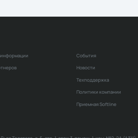
 информации
События
ртнеров
Новости
Техподдержка
Политики компании
Приемная Softline
ва Толстого, д. 5, стр. 1, этаж 3, помещ. 1, ком. №2, 2А (А311)