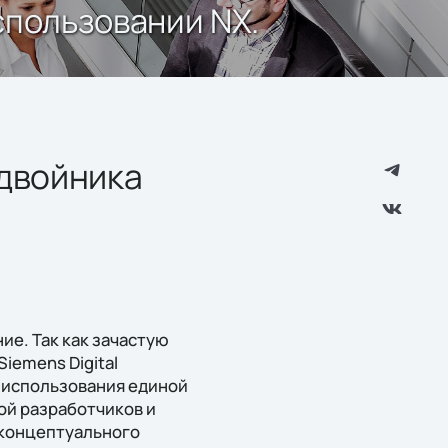
спользовании NX.
двойника
е. Так как зачастую
iemens Digital
ет использования единой
ой разработчиков и
 концептуального