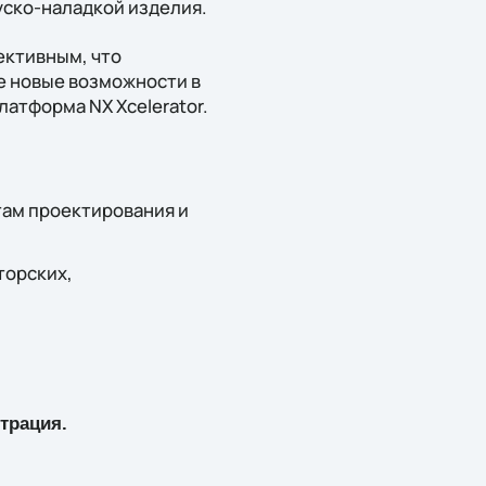
уско-наладкой изделия.
ективным, что
е новые возможности в
атформа NX Xcelerator.
там проектирования и
торских,
трация.