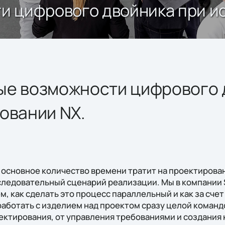
и цифрового двойника при и
ые возможности цифрового 
овании NX.
основное количество времени тратит на проектировани
следовательный сценарий реализации. Мы в компании S
аем, как сделать это процесс параллельный и как за сч
аботать с изделием над проектом сразу целой команд
оектирования, от управления требованиями и создания