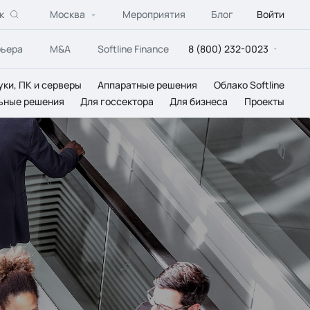
к
Москва
Мероприятия
Блог
Войти
рьера
M&A
Softline Finance
8 (800) 232-0023
уки, ПК и серверы
Аппаратные решения
Облако Softline
ьные решения
Для госсектора
Для бизнеса
Проекты