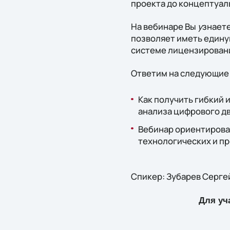
проекта до концептуал
На вебинаре Вы
у
знаете
позволяет иметь едину
системе лицензировани
Ответим на следующие
Как получить гибкий
анализа цифрового д
Вебинар ориентирова
технологических и п
Спикер: Зубарев Серге
Для уч