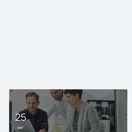
25
авг