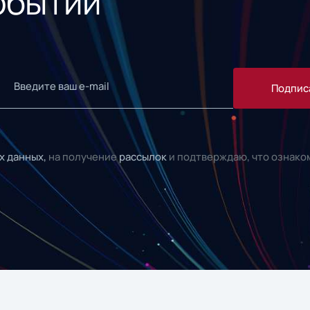
обытий
Подпис
х данных,
на получение
рассылок
и подтверждаю, что ознако