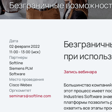
Безграничные возможност
Дата
Безграничн
02 февраля 2022
11:00 - 13:00 (мск)
при использ
Партнеры
Softline
Siemens PLM
Запись вебинара
Software
Место проведения
Большинство компаний 
Cisco Webex
Оргкомитет
этот процесс имеет по
seminars@softline.com
Industries Software зн
платформы позволить р
охватить все этапы пр