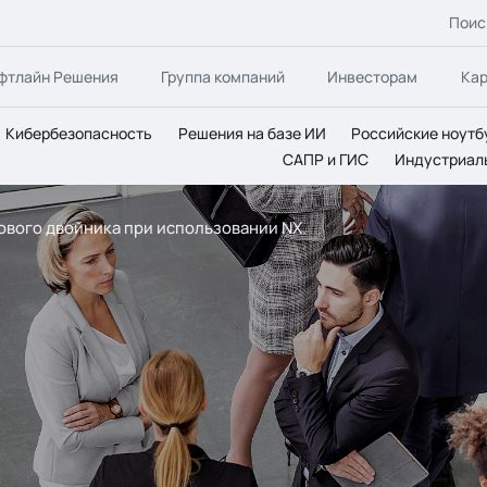
Поис
фтлайн Решения
Группа компаний
Инвесторам
Ка
Кибербезопасность
Решения на базе ИИ
Российские ноутб
САПР и ГИС
Индустриал
вого двойника при использовании NX.