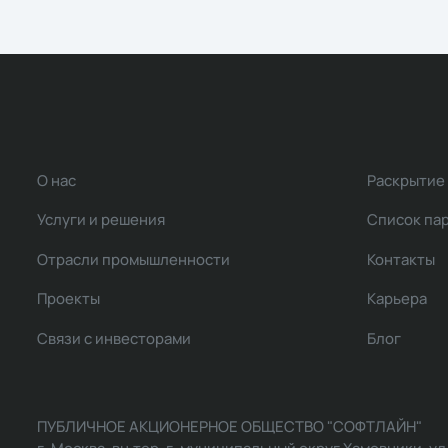
О нас
Раскрытие
Услуги и решения
Список па
Отрасли промышленности
Контакты
Проекты
Карьера
Связи с инвесторами
Блог
ПУБЛИЧНОЕ АКЦИОНЕРНОЕ ОБЩЕСТВО "СОФТЛАЙН"
г. Москва, вн.тер. г. муниципальный округ Хамовники, ул Ль