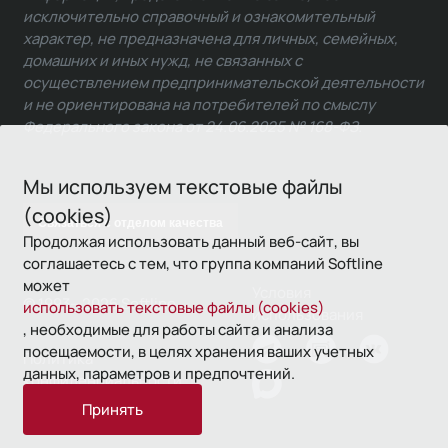
исключительно справочный и ознакомительный
характер, не предназначена для личных, семейных,
домашних и иных нужд, не связанных с
осуществлением предпринимательской деятельности
и не ориентирована на потребителей по смыслу
Федерального закона от 24.06.2025 № 168-ФЗ.
Мы используем текстовые файлы
(cookies)
Связаться с отделом качества
Продолжая использовать данный веб-сайт, вы
соглашаетесь с тем, что группа компаний Softline
может
Условия
© 1993—2026 Softline
использовать текстовые файлы (cookies)
использования
, необходимые для работы сайта и анализа
посещаемости, в целях хранения ваших учетных
Политика
данных, параметров и предпочтений.
конфиденциальности
Принять
16+