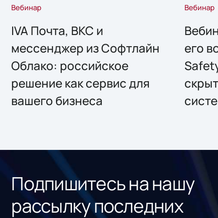
Вебинар
Вебинар
IVA Почта, ВКС и
Вебин
мессенджер из Софтлайн
его в
Облако: российское
Safet
решение как сервис для
скрыт
вашего бизнеса
систе
Подпишитесь на нашу
рассылку последних