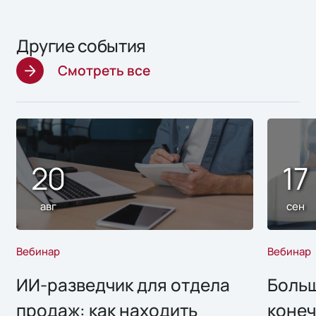
Другие события
Смотреть все
20
17
авг
сен
Вебинар
Вебинар
ИИ-разведчик для отдела
Больш
продаж: как находить
конеч