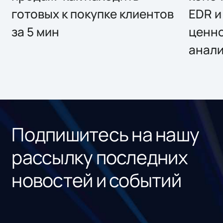
готовых к покупке клиентов
EDR и
за 5 мин
ценно
анал
Подпишитесь на нашу
рассылку последних
новостей и событий