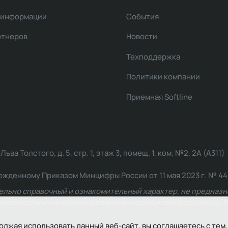
 информации
События
ртнеров
Новости
Техподдержка
Политики компании
Приемная Softline
ва Толстого, д. 5, стр. 1, этаж 3, помещ. 1, ком. №2, 2А (А311)
жденному Приказом Минцифры России от 11 мая 2023 г. № 449: 2
ельно справочный и ознакомительный характер, не предназна
ельности и не ориентирована на потребителей по смыслу Ф
олжая использовать данный веб-сайт, вы соглашаетесь с тем,