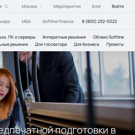
к
Москва
Мероприятия
Блог
Войти
рьера
M&A
Softline Finance
8 (800) 232-0023
уки, ПК и серверы
Аппаратные решения
Облако Softline
ьные решения
Для госсектора
Для бизнеса
Проекты
»
едпечатной подготовки в