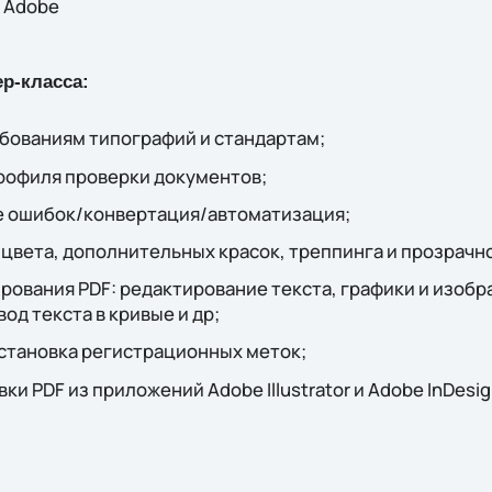
, Adobe
р-класса:
ебованиям типографий и стандартам;
 профиля проверки документов;
ие ошибок/конвертация/автоматизация;
цвета, дополнительных красок, треппинга и прозрачн
рования PDF: редактирование текста, графики и изоб
од текста в кривые и др;
установка регистрационных меток;
и PDF из приложений Adobe Illustrator и Adobe InDesi