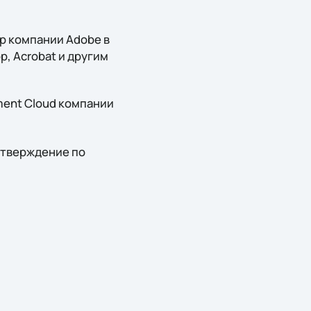
р компании Adobe в
p, Acrobat и другим
ment Cloud компании
дтверждение по