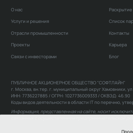
О нас
Раскрытие
Услуги и решения
Список па
Отрасли промышленности
Контакты
Проекты
Карьера
Связи с инвесторами
Блог
ПУБЛИЧНОЕ АКЦИОНЕРНОЕ ОБЩЕСТВО "СОФТЛАЙН"
г. Москва, вн.тер. г. муниципальный округ Хамовники, ул Ль
ИНН: 7736227885 / ОГРН: 1027736009333 / ОКВЭД: 46.90
Коды видов деятельности в области IT по перечню, утвер
Информация, представленная на сайте, носит исключит
связанных с осуществлением предпринимательской деят
Прод