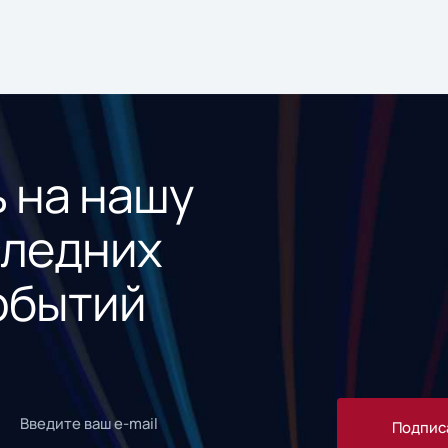
 на нашу
следних
обытий
Подпис