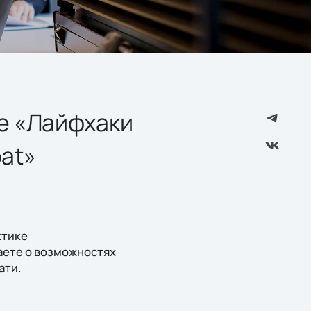
e «Лайфхаки
at»
ктике
аете о возможностях
ати.