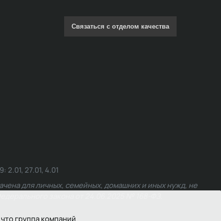
Связаться с отделом качества
.01, 27.01, 4.01
чена для личных, семейных, домашних и иных нужд, не
едерального закона от 24.06.2025 № 168-ФЗ.
 что группа компаний