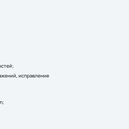
остей;
ражений, исправление
gn;