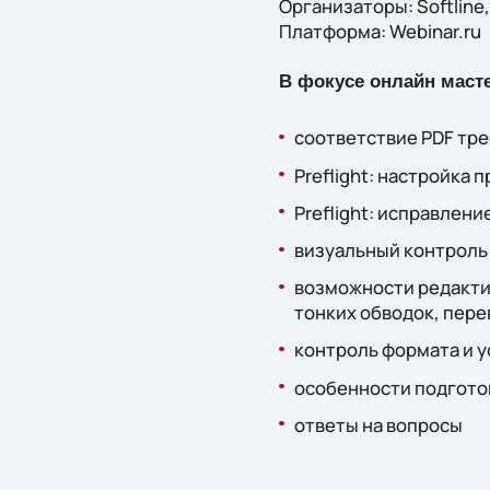
Организаторы: Softline
Платформа: Webinar.ru
В фокусе онлайн масте
соответствие PDF тр
Preflight: настройка
Preflight: исправлен
визуальный контроль 
возможности редакти
тонких обводок, перев
контроль формата и 
особенности подготовк
ответы на вопросы