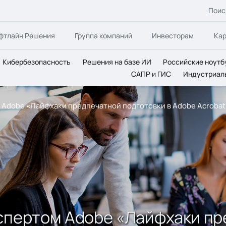
Поис
фтлайн Решения
Группа компаний
Инвесторам
Ка
Кибербезопасность
Решения на базе ИИ
Российские ноутб
САПР и ГИС
Индустриал
 Adobe «Лайфхаки предпечатной подготовки в Adobe Acrobat
спертом Adobe «Лайфхаки пр